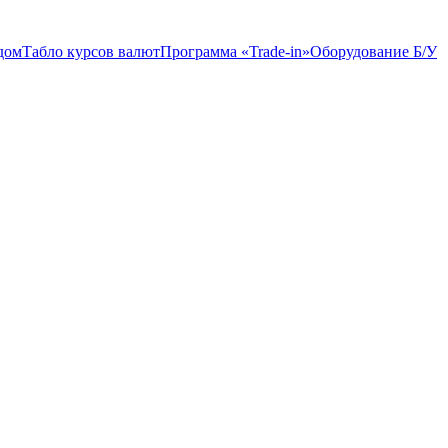
дом
Табло курсов валют
Программа «Trade-in»
Оборудование Б/У