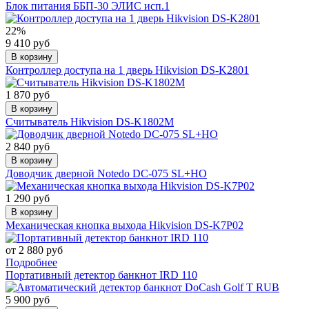
Блок питания ББП-30 ЭЛИС исп.1
22%
9 410 руб
В корзину
Контроллер доступа на 1 дверь Hikvision DS-K2801
1 870 руб
В корзину
Считыватель Hikvision DS-K1802M
2 840 руб
В корзину
Доводчик дверной Notedo DC-075 SL+HO
1 290 руб
В корзину
Механическая кнопка выхода Hikvision DS-K7P02
от 2 880 руб
Подробнее
Портативный детектор банкнот IRD 110
5 900 руб