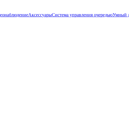
еонаблюдение
Аксессуары
Система управления очередью
Умный 