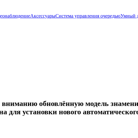
еонаблюдение
Аксессуары
Система управления очередью
Умный 
 вниманию обновлённую модель знаменит
на для установки нового автоматическог