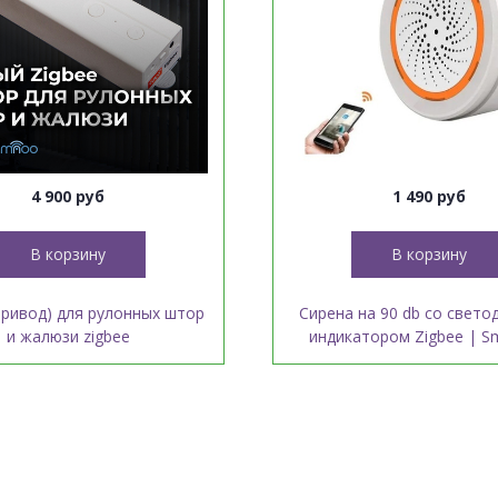
4 900 руб
1 490 руб
В корзину
В корзину
ривод) для рулонных штор
Сирена на 90 db со свет
и жалюзи zigbee
индикатором Zigbee | Sma