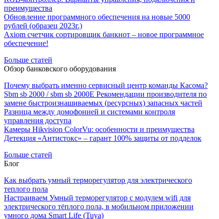
преимущества
Обновление программного обеспечения на новые 5000
рублей (образец 2023г.)
Axiom счетчик сортировщик банкнот – новое программное
обеспечение!
Больше статей
Обзор банковского оборудования
Почему выбрать именно сервисный центр команды Касома?
Sbm sb 2000 / sbm sb 2000E Рекомендации производителя по
замене быстроизнашиваемых (ресурсных) запасных частей
Разница между домофонией и системами контроля
управления доступа
Камеры Hikvision ColorVu: особенности и преимущества
Детекция «Антистокс» – гарант 100% защиты от подделок
Больше статей
Блог
Как выбрать умный терморегулятор для электрического
теплого пола
Настраиваем Умный терморегулятор с модулем wifi для
электрического тёплого пола, в мобильном приложении
умного дома Smart Life (Tuya)