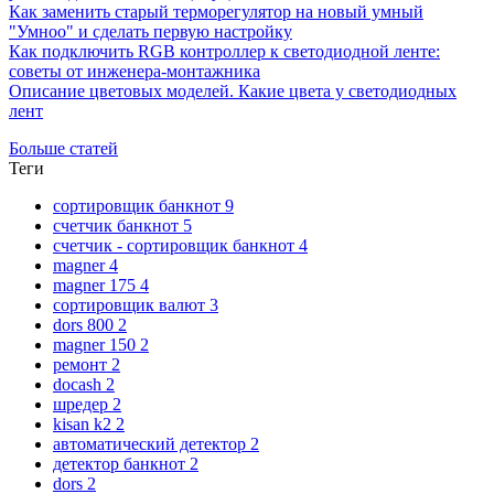
Как заменить старый терморегулятор на новый умный
"Умноо" и сделать первую настройку
Как подключить RGB контроллер к светодиодной ленте:
советы от инженера-монтажника
Описание цветовых моделей. Какие цвета у светодиодных
лент
Больше статей
Теги
сортировщик банкнот
9
счетчик банкнот
5
счетчик - сортировщик банкнот
4
magner
4
magner 175
4
сортировщик валют
3
dors 800
2
magner 150
2
ремонт
2
docash
2
шредер
2
kisan k2
2
автоматический детектор
2
детектор банкнот
2
dors
2