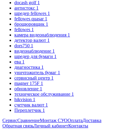
docash golf
1
антистокс
1
шредер fellowes
1
fellowes quasar
1
брощюровщик
1
fellowes
1
камера видеонаблюдения
1
детектор валют
1
dors750
1
видеонаблюдение
1
шредер для бумаги
1
ева
1
диагностика
1
уничтожитель бумаг
1
сервисный центр
1
magner 175F
1
обновление
1
техническое обслуживание
1
hikvision
1
счетчик валют
1
Переплетчик
1
Сервис
Сравнение
Монтаж СУО
Оплата
Доставка
Обратная связь
Личный кабинет
Контакты