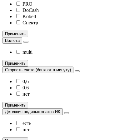
PRO
DoCash
Kobell
Спектр
Применить
Валюта
multi
Применить
Скорость счета (банкнот в минуту)
0,6
0.6
нет
Применить
Детекция водяных знаков ИК
есть
нет