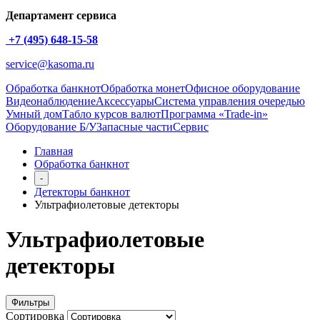
Департамент сервиса
+7 (495) 648-15-58
service@kasoma.ru
Обработка банкнот
Обработка монет
Офисное оборудование
Видеонаблюдение
Аксессуары
Система управления очередью
Умный дом
Табло курсов валют
Программа «Trade-in»
Оборудование Б/У
Запасные части
Сервис
Главная
Обработка банкнот
-
Детекторы банкнот
Ультрафиолетовые детекторы
Ультрафиолетовые
детекторы
Фильтры
Сортировка