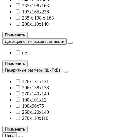
235x198x163
197х165х236
235 x 198 x 163
200х110х140
Применить
Детекция оптической плотности
нет
Применить
Габаритные размеры (ШхГхВ)
226x131x131
296x138x138
270x140x140
190х101х12
190х96х75
260х120х140
270x110x110
Применить
Цена