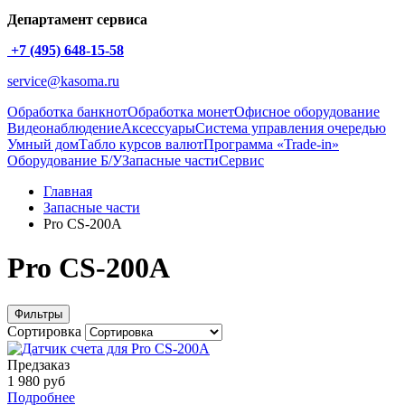
Департамент сервиса
+7 (495) 648-15-58
service@kasoma.ru
Обработка банкнот
Обработка монет
Офисное оборудование
Видеонаблюдение
Аксессуары
Система управления очередью
Умный дом
Табло курсов валют
Программа «Trade-in»
Оборудование Б/У
Запасные части
Сервис
Главная
Запасные части
Pro CS-200A
Pro CS-200A
Фильтры
Сортировка
Предзаказ
1 980 руб
Подробнее