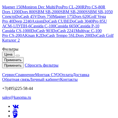
Magner 150
Moniron Dec Multi/Pos
Pro CL-200R
Pro CS-80R
Dors 1200
Dors 800
SBM SB-2000
SBM SB-2000S
SBM SB-1050
Спектр
DoCash 45V
Dors 750
Magner 175
Dors 620
Golf Vega
Pro 40
Deep 2240
Axiom
DoCash CUBE
DoCash 3040
Pro 85U
АСМ-1Л
УПН-6
Cassida C-100
Cassida 6650
Cassida P-10
Cassida CS-1000
DoCash 903
DoCash 2241
Multivac C-100
Pro CS-200A
Kisan K2
DoCash Tempo 5SL
Dors 200
DoCash Golf
Каталог 2
Фильтры
Цена
Применить
Сбросить фильтры
Применить
Сервис
Сравнение
Монтаж СУО
Оплата
Доставка
Обратная связь
Личный кабинет
Контакты
+7(495)225-58-44
sales@kasoma.ru