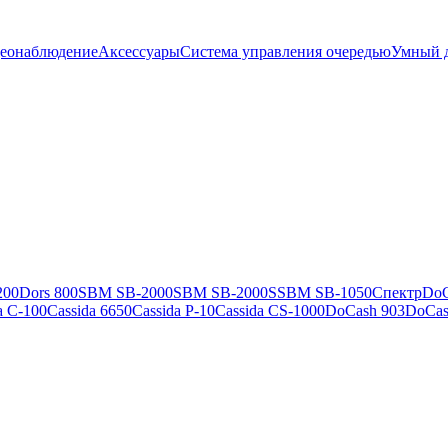
еонаблюдение
Аксессуары
Система управления очередью
Умный 
200
Dors 800
SBM SB-2000
SBM SB-2000S
SBM SB-1050
Спектр
DoC
a C-100
Cassida 6650
Cassida P-10
Cassida CS-1000
DoCash 903
DoCas