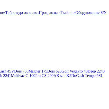
дом
Табло курсов валют
Программа «Trade-in»
Оборудование Б/У
ash 45V
Dors 750
Magner 175
Dors 620
Golf Vega
Pro 40
Deep 2240
h 2241
Multivac C-100
Pro CS-200A
Kisan K2
DoCash Tempo 5SL