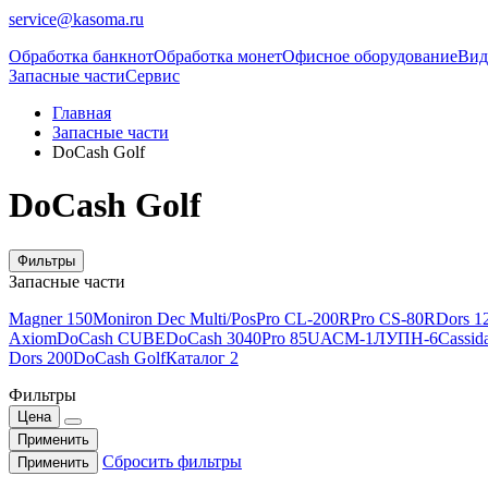
service@kasoma.ru
Обработка банкнот
Обработка монет
Офисное оборудование
Вид
Запасные части
Сервис
Главная
Запасные части
DoCash Golf
DoCash Golf
Фильтры
Запасные части
Magner 150
Moniron Dec Multi/Pos
Pro CL-200R
Pro CS-80R
Dors 1
Axiom
DoCash CUBE
DoCash 3040
Pro 85U
АСМ-1Л
УПН-6
Cassid
Dors 200
DoCash Golf
Каталог 2
Фильтры
Цена
Применить
Сбросить фильтры
Применить