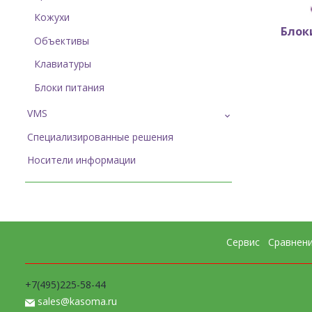
Кожухи
Блок
Бло
Объективы
Клавиатуры
Блоки питания
VMS
Специализированные решения
Носители информации
Сервис
Сравнен
+7(495)225-58-44
sales@kasoma.ru