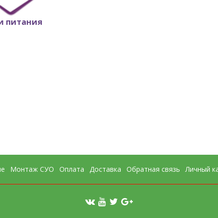
и питания
ки питания
ие
Монтаж СУО
Оплата
Доставка
Обратная связь
Личный к