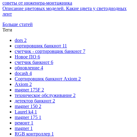
советы от инженера-монтажника
Описание цветовых моделей. Какие цвета у светодиодных
лент
Больше статей
Теги
dors
2
сортировщик банкнот
11
счетчик - сортировщик банкнот
7
Новое ПО
6
счетчик банкнот
6
обновление
4
docash
4
Сортировщик банкнот Axiom
2
Axiom
2
magner 175F
2
техническое обслуживание
2
детектор банкнот
2
magner 150
2
Laurel k4
1
magner 175
1
ремонт
1
magner
1
RGB контроллер
1