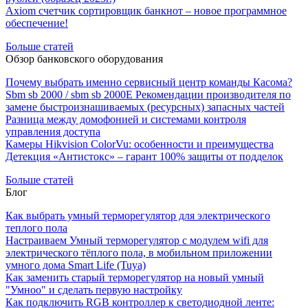
Axiom счетчик сортировщик банкнот – новое программное
обеспечение!
Больше статей
Обзор банковского оборудования
Почему выбрать именно сервисный центр команды Касома?
Sbm sb 2000 / sbm sb 2000E Рекомендации производителя по
замене быстроизнашиваемых (ресурсных) запасных частей
Разница между домофонией и системами контроля
управления доступа
Камеры Hikvision ColorVu: особенности и преимущества
Детекция «Антистокс» – гарант 100% защиты от подделок
Больше статей
Блог
Как выбрать умный терморегулятор для электрического
теплого пола
Настраиваем Умный терморегулятор с модулем wifi для
электрического тёплого пола, в мобильном приложении
умного дома Smart Life (Tuya)
Как заменить старый терморегулятор на новый умный
"Умноо" и сделать первую настройку
Как подключить RGB контроллер к светодиодной ленте: