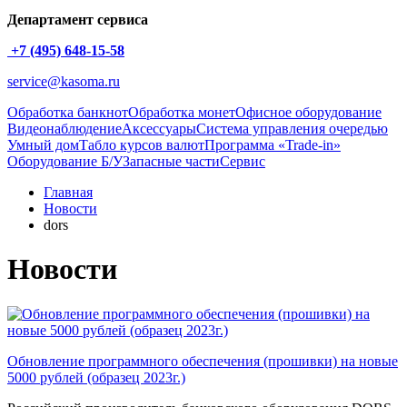
Департамент сервиса
+7 (495) 648-15-58
service@kasoma.ru
Обработка банкнот
Обработка монет
Офисное оборудование
Видеонаблюдение
Аксессуары
Система управления очередью
Умный дом
Табло курсов валют
Программа «Trade-in»
Оборудование Б/У
Запасные части
Сервис
Главная
Новости
dors
Новости
Обновление программного обеспечения (прошивки) на новые
5000 рублей (образец 2023г.)