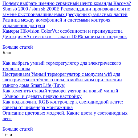
Почему выбрать именно сервисный центр команды Касома?
Sbm sb 2000 / sbm sb 2000E Рекомендации производителя по
замене быстроизнашиваемых (ресурсных) запасных частей
Разница между домофонией и системами контроля
управления доступа
Камеры Hikvision ColorVu: особенности и преимущества
Детекция «Антистокс» – гарант 100% защиты от подделок
Больше статей
Блог
Как выбрать умный терморегулятор для электрического
теплого пола
Настраиваем Умный терморегулятор с модулем wifi для
электрического тёплого пола, в мобильном приложении
умного дома Smart Life (Tuya)
Как заменить старый терморегулятор на новый умный
"Умноо" и сделать первую настройку
Как подключить RGB контроллер к светодиодной ленте:
советы от инженера-монтажника
Описание цветовых моделей. Какие цвета у светодиодных
лент
Больше статей
Теги