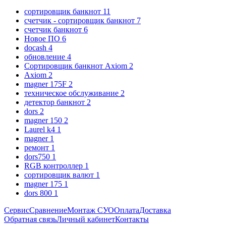
сортировщик банкнот
11
счетчик - сортировщик банкнот
7
счетчик банкнот
6
Новое ПО
6
docash
4
обновление
4
Сортировщик банкнот Axiom
2
Axiom
2
magner 175F
2
техническое обслуживание
2
детектор банкнот
2
dors
2
magner 150
2
Laurel k4
1
magner
1
ремонт
1
dors750
1
RGB контроллер
1
сортировщик валют
1
magner 175
1
dors 800
1
Сервис
Сравнение
Монтаж СУО
Оплата
Доставка
Обратная связь
Личный кабинет
Контакты