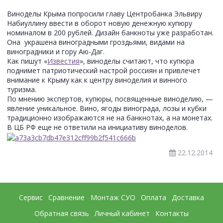
Виноделы Крыма попросили главу Центробанка Эльвиру
Набиуллину ввести в оборот новую денежную купюру
номиналом в 200 рублей.
Дизайн банкноты уже разработан.
Она украшена виноградными гроздьями, видами на
виноградники и гору Аю-Даг.
Как пишут «
Известия
», виноделы считают, что купюра
поднимет патриотический настрой россиян и привлечет
внимание к Крыму как к центру виноделия и винного
туризма.
По мнению экспертов, купюры, посвященные виноделию, —
явление уникальное. Вино, ягоды винограда, лозы и кубки
традиционно изображаются не на банкнотах, а на монетах.
В ЦБ РФ еще не ответили на инициативу виноделов.
22.12.2014
Сервис
Сравнение
Монтаж СУО
Оплата
Доставка
Обратная связь
Личный кабинет
Контакты