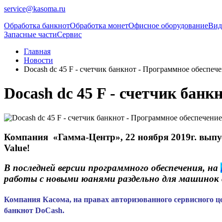
service@kasoma.ru
Обработка банкнот
Обработка монет
Офисное оборудование
Вид
Запасные части
Сервис
Главная
Новости
Docash dc 45 F - счетчик банкнот - Программное обеспече
Docash dc 45 F - счетчик банк
Компания «Гамма-Центр», 22 ноября 2019г. выпу
Value!
В последней версии программного обеспечения, на
работы с новыми юанями раздельно для машинок с
Компания Касома, на правах авторизованного сервисного ц
банкнот DoCash.