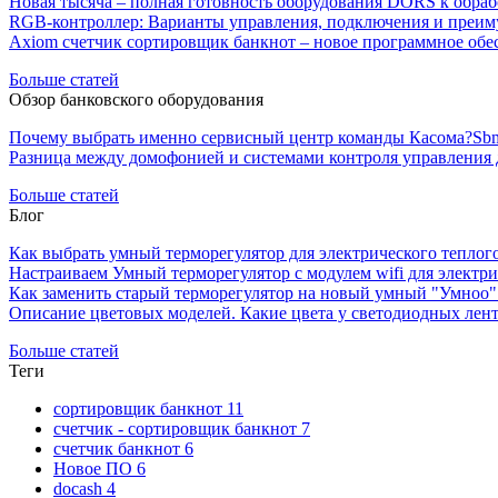
Новая тысяча – полная готовность оборудования DORS к обра
RGB-контроллер: Варианты управления, подключения и преим
Axiom счетчик сортировщик банкнот – новое программное обе
Больше статей
Обзор банковского оборудования
Почему выбрать именно сервисный центр команды Касома?
Sbm
Разница между домофонией и системами контроля управления 
Больше статей
Блог
Как выбрать умный терморегулятор для электрического теплог
Настраиваем Умный терморегулятор с модулем wifi для электри
Как заменить старый терморегулятор на новый умный "Умноо" 
Описание цветовых моделей. Какие цвета у светодиодных лен
Больше статей
Теги
сортировщик банкнот
11
счетчик - сортировщик банкнот
7
счетчик банкнот
6
Новое ПО
6
docash
4