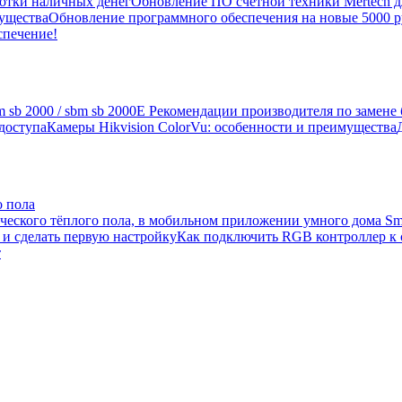
ботки наличных денег
Обновление ПО счетной техники Mertech д
ущества
Обновление программного обеспечения на новые 5000 ру
спечение!
 sb 2000 / sbm sb 2000E Рекомендации производителя по замен
доступа
Камеры Hikvision ColorVu: особенности и преимущества
о пола
ческого тёплого пола, в мобильном приложении умного дома Smar
и сделать первую настройку
Как подключить RGB контроллер к 
т