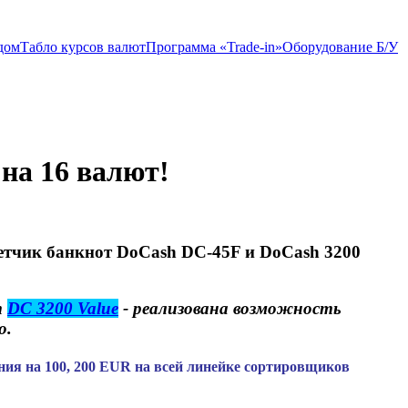
дом
Табло курсов валют
Программа «Trade-in»
Оборудование Б/У
 на 16 валют!
четчик банкнот DoCash DC-45F и DoCash 3200
т
DC 3200 Value
- реализована возможность
о.
ния на 100, 200 EUR на всей линейке сортировщиков