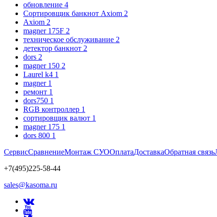
обновление
4
Сортировщик банкнот Axiom
2
Axiom
2
magner 175F
2
техническое обслуживание
2
детектор банкнот
2
dors
2
magner 150
2
Laurel k4
1
magner
1
ремонт
1
dors750
1
RGB контроллер
1
сортировщик валют
1
magner 175
1
dors 800
1
Сервис
Сравнение
Монтаж СУО
Оплата
Доставка
Обратная связь
+7(495)225-58-44
sales@kasoma.ru