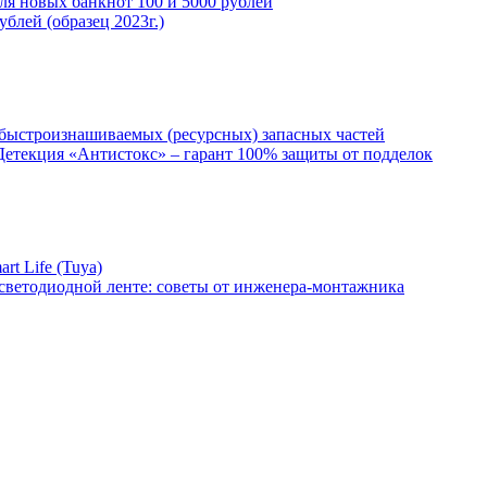
ля новых банкнот 100 и 5000 рублей
блей (образец 2023г.)
е быстроизнашиваемых (ресурсных) запасных частей
Детекция «Антистокс» – гарант 100% защиты от подделок
t Life (Tuya)
светодиодной ленте: советы от инженера-монтажника