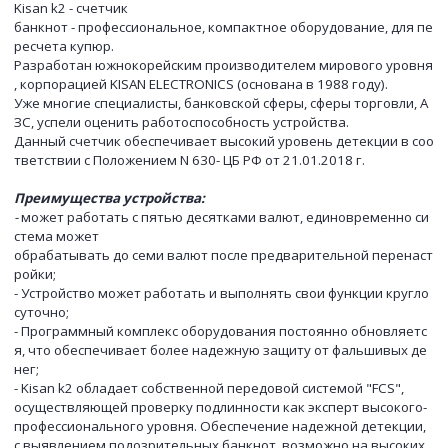
Kisan k2 - счетчик
банкнот
- профессиональное, компактное оборудование, для пе
ресчета купюр.
Разработан южнокорейским производителем мирового уровня
, корпорацией KISAN ELECTRONICS (основана в 1988 году).
Уже многие специалисты, банковской сферы, сферы торговли, А
ЗС, успели оценить работоспособность устройства.
Данный счетчик обеспечивает высокий уровень детекции в соо
тветствии с Положением N 630- ЦБ РФ от 21.01.2018 г.
Преимущества устройства:
-
может работать с пятью десятками валют, единовременно си
стема может
обрабатывать до семи валют после предварительной перенаст
ройки;
- Устройство может работать и выполнять свои функции кругло
суточно;
- Программный комплекс оборудования постоянно обновляетс
я, что обеспечивает более надежную защиту от фальшивых де
нег;
- Kisan k2 обладает собственной передовой системой "FCS",
осуществляющей проверку подлинности как эксперт высокого-
профессионального уровня. Обеспечение надежной детекции,
с выявлением подозрительных банкнот, возможно на высоких