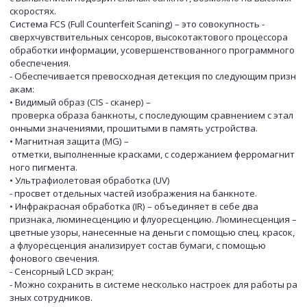
скоростях.
Система FCS (Full Counterfeit Scaning) – это совокупность -
сверхчувствительных сенсоров, высокотактового процессора
обработки информации, усовершенствованного программного
обеспечения.
- Обеспечивается превосходная детекция по следующим призн
акам:
• Видимый образ (CIS - сканер) –
проверка образа банкноты, с последующим сравнением с этал
онными значениями, прошитыми в память устройства.
• Магнитная защита (MG) –
отметки, выполненные красками, с содержанием ферромагнит
ного пигмента.
• Ультрафиолетовая обработка (UV)
- просвет отдельных частей изображения на банкноте.
• Инфракрасная обработка (IR) – объединяет в себе два
признака, люминесценцию и флуоресценцию. Люминесценция –
цветные узоры, нанесенные на деньги с помощью спец. красок,
а флуоресценция анализирует состав бумаги, с помощью
фонового свечения.
- Сенсорный LCD экран;
- Можно сохранить в системе несколько настроек для работы ра
зных сотрудников.