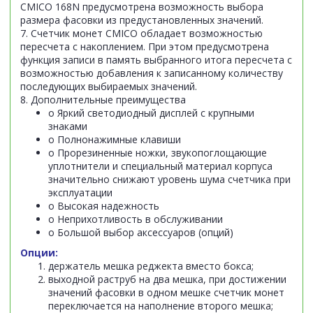
CMICO 168N предусмотрена возможность выбора
размера фасовки из предустановленных значений.
7. Счетчик монет CMICO обладает возможностью
пересчета с накоплением. При этом предусмотрена
функция записи в память выбранного итога пересчета с
возможностью добавления к записанному количеству
последующих выбираемых значений.
8. Дополнительные преимущества
o Яркий светодиодный дисплей с крупными
знаками
o Полнонажимные клавиши
o Прорезиненные ножки, звукопоглощающие
уплотнители и специальный материал корпуса
значительно снижают уровень шума счетчика при
эксплуатации
o Высокая надежность
o Неприхотливость в обслуживании
o Большой выбор аксессуаров (опций)
Опции:
держатель мешка реджекта вместо бокса;
выходной раструб на два мешка, при достижении
значений фасовки в одном мешке счетчик монет
переключается на наполнение второго мешка;