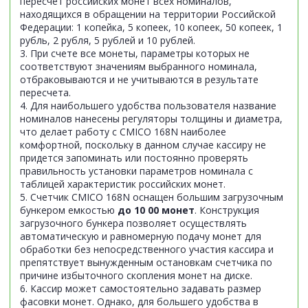
пересчет российских монет всех номиналов,
находящихся в обращении на территории Российской
Федерации: 1 копейка, 5 копеек, 10 копеек, 50 копеек, 1
рубль, 2 рубля, 5 рублей и 10 рублей.
3. При счете все монеты, параметры которых не
соответствуют значениям выбранного номинала,
отбраковываются и не учитываются в результате
пересчета.
4. Для наибольшего удобства пользователя название
номиналов нанесены регуляторы толщины и диаметра,
что делает работу с CMICO 168N наиболее
комфортной, поскольку в данном случае кассиру не
придется запоминать или постоянно проверять
правильность установки параметров номинала с
таблицей характеристик российских монет.
5. Счетчик CMICO 168N оснащен большим загрузочным
бункером емкостью
до 10 00 монет
. Конструкция
загрузочного бункера позволяет осуществлять
автоматическую и равномерную подачу монет для
обработки без непосредственного участия кассира и
препятствует вынужденным остановкам счетчика по
причине избыточного скопления монет на диске.
6. Кассир может самостоятельно задавать размер
фасовки монет. Однако, для большего удобства в