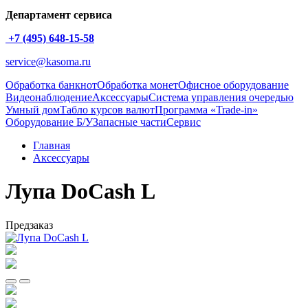
Департамент сервиса
+7 (495) 648-15-58
service@kasoma.ru
Обработка банкнот
Обработка монет
Офисное оборудование
Видеонаблюдение
Аксессуары
Система управления очередью
Умный дом
Табло курсов валют
Программа «Trade-in»
Оборудование Б/У
Запасные части
Сервис
Главная
Аксессуары
Лупа DoCash L
Предзаказ