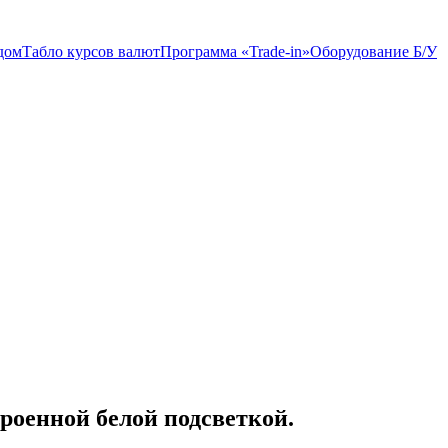
дом
Табло курсов валют
Программа «Trade-in»
Оборудование Б/У
роенной белой подсветкой.