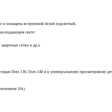
е и оснащена встроенной белой подсветкой.
косопадающем свете:
защитные сетки и др.);
орам Dors 130, Dors 140 и к универсальному просмотровому дет
еличением 10х)