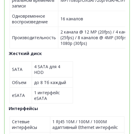
реальном времени/в
MP/1080p/UXGA/720p/VGA/4CIF/DCIF
записи
Одновременное
16 каналов
воспроизведение
2 канала @ 12 MP (20fps) / 4 канал
Производительность
(25fps) / 8 каналов @ 4MP (30fps) /
1080p (30fps)
Жесткий диск
4 SATA для 4
SATA
HDD
Объем
до 8 Тб каждый
1 интерфейс
eSATA
eSATA
Интерфейсы
Сетевые
1 RJ45 10M / 100M / 1000M
интерфейсы
адаптивный Ethernet интерфейс