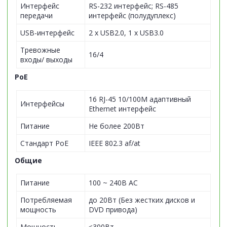
Интерфейс
RS-232 интерфейс; RS-485
передачи
интерфейс (полудуплекс)
USB-интерфейс
2 х USB2.0, 1 х USB3.0
Тревожные
16/4
входы/ выходы
PoE
16 RJ-45 10/100M адаптивный
Интерфейсы
Ethernet интерфейс
Питание
Не более 200Вт
Стандарт PoE
IEEE 802.3 af/at
Общие
Питание
100 ~ 240В AC
Потребляемая
до 20Вт (Без жестких дисков и
мощность
DVD привода)
Мощность
≤300Вт