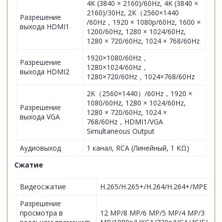
4K (3840 × 2160)/60Hz, 4K (3840 ×
2160)/30Hz, 2K（2560×1440
Разрешение
/60Hz，1920 × 1080p/60Hz, 1600 ×
выхода HDMI1
1200/60Hz, 1280 × 1024/60Hz,
1280 × 720/60Hz, 1024 × 768/60Hz
1920×1080/60Hz，
Разрешение
1280×1024/60Hz，
выхода HDMI2
1280×720/60Hz，1024×768/60Hz
2K（2560×1440）/60Hz，1920 ×
1080/60Hz, 1280 × 1024/60Hz,
Разрешение
1280 × 720/60Hz, 1024 ×
выхода VGA
768/60Hz，HDMI1/VGA
Simultaneous Output
Аудиовыход
1 канал, RCA (Линейный, 1 KΩ)
Сжатие
Видеосжатие
H.265/H.265+/H.264/H.264+/MPEG4
Разрешение
просмотра в
12 MP/8 MP/6 MP/5 MP/4 MP/3