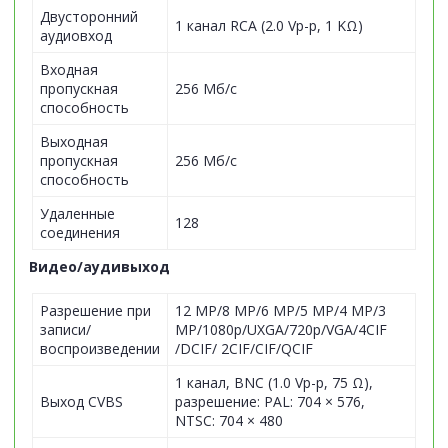
Двусторонний
1 канал RCA (2.0 Vp-p, 1 KΩ)
аудиовход
Входная
пропускная
256 Мб/с
способность
Выходная
пропускная
256 Мб/с
способность
Удаленные
128
соединения
Видео/аудивыход
Разрешение при
12 MP/8 MP/6 MP/5 MP/4 MP/3
записи/
MP/1080p/UXGA/720p/VGA/4CIF
воспроизведении
/DCIF/ 2CIF/CIF/QCIF
1 канал, BNC (1.0 Vp-p, 75 Ω),
Выход CVBS
разрешение: PAL: 704 × 576,
NTSC: 704 × 480