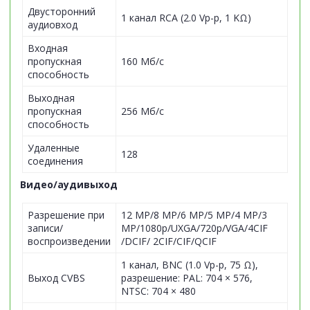
Двусторонний
1 канал RCA (2.0 Vp-p, 1 KΩ)
аудиовход
Входная
пропускная
160 Мб/с
способность
Выходная
пропускная
256 Мб/с
способность
Удаленные
128
соединения
Видео/аудивыход
Разрешение при
12 MP/8 MP/6 MP/5 MP/4 MP/3
записи/
MP/1080p/UXGA/720p/VGA/4CIF
воспроизведении
/DCIF/ 2CIF/CIF/QCIF
1 канал, BNC (1.0 Vp-p, 75 Ω),
Выход CVBS
разрешение: PAL: 704 × 576,
NTSC: 704 × 480