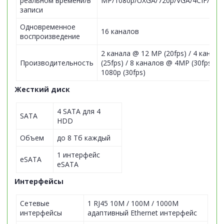
реальном времени/в
MP/1080p/UXGA/720p/VGA/4CIF/DCIF
записи
Одновременное
16 каналов
воспроизведение
2 канала @ 12 MP (20fps) / 4 канал
Производительность
(25fps) / 8 каналов @ 4MP (30fps) /
1080p (30fps)
Жесткий диск
4 SATA для 4
SATA
HDD
Объем
до 8 Тб каждый
1 интерфейс
eSATA
eSATA
Интерфейсы
Сетевые
1 RJ45 10M / 100M / 1000M
интерфейсы
адаптивный Ethernet интерфейс