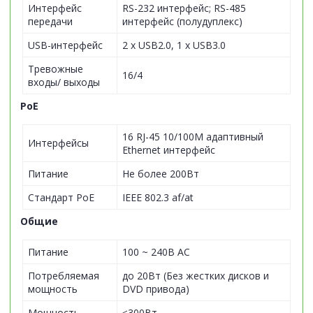
Интерфейс
RS-232 интерфейс; RS-485
передачи
интерфейс (полудуплекс)
USB-интерфейс
2 х USB2.0, 1 х USB3.0
Тревожные
16/4
входы/ выходы
PoE
16 RJ-45 10/100M адаптивный
Интерфейсы
Ethernet интерфейс
Питание
Не более 200Вт
Стандарт PoE
IEEE 802.3 af/at
Общие
Питание
100 ~ 240В AC
Потребляемая
до 20Вт (Без жестких дисков и
мощность
DVD привода)
Мощность
≤300Вт