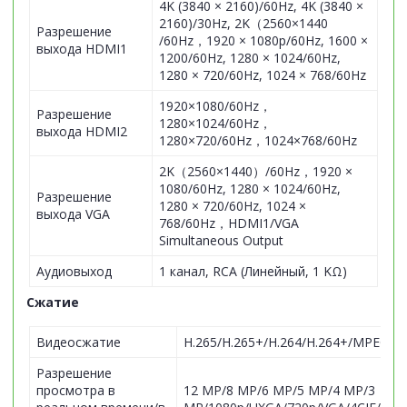
4K (3840 × 2160)/60Hz, 4K (3840 ×
2160)/30Hz, 2K（2560×1440
Разрешение
/60Hz，1920 × 1080p/60Hz, 1600 ×
выхода HDMI1
1200/60Hz, 1280 × 1024/60Hz,
1280 × 720/60Hz, 1024 × 768/60Hz
1920×1080/60Hz，
Разрешение
1280×1024/60Hz，
выхода HDMI2
1280×720/60Hz，1024×768/60Hz
2K（2560×1440）/60Hz，1920 ×
1080/60Hz, 1280 × 1024/60Hz,
Разрешение
1280 × 720/60Hz, 1024 ×
выхода VGA
768/60Hz，HDMI1/VGA
Simultaneous Output
Аудиовыход
1 канал, RCA (Линейный, 1 KΩ)
Сжатие
Видеосжатие
H.265/H.265+/H.264/H.264+/MPEG4
Разрешение
просмотра в
12 MP/8 MP/6 MP/5 MP/4 MP/3