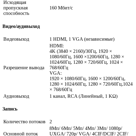
Исходящая
пропускная
160 Мбит/с
способность
Видео/аудивыход
Видеовыход
1 HDMI, 1 VGA (независимые)
HDMI:
4K (3840 × 2160)/30Гц, 1920 ×
1080/60Гц, 1600 ×1200/60Гц, 1280 ×
1024/60Гц, 1280 × 720/60Гц, 1024 ×
Разрешение вывода
768/60Гц
VGA:
1920 × 1080/60Гц, 1600 × 1200/60Гц,
1280 × 1024/60Гц, 1280 × 720/60Гц,1024
× 768/60Гц
Аудиовыход
1 канал, RCA (Линейный, 1 KΩ)
Запись
Количество потоков
2
8Мп/ 6Мп/ 5Мп/ 4Мп/ 3Мп/ 1080p/
Основной поток
UXGA/ 720p/ VGA/ 4CIF/DCIF/ 2CIF/