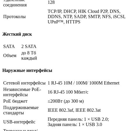
128
соединения
TCP/IP, DHCP, HIK Cloud P2P, DNS,
Протоколы
DDNS, NTP, SADP, SMTP, NFS, iSCSI,
UPnP™, HTTPS
Жесткий диск
SATA
2 SATA
до 8 Тб
Объем
каждый
Наружные интерфейсы
Сетевой интерфейсы
1 RJ-45 10M / 100M/ 1000M Ethernet
Независимые PoE-
16 RJ-45 100 Мбит/с
интерфейсы
PoE бюджет
≤200Вт (до 300 м)
Поддерживаемые
IEEE 802.3af, IEEE 802.3at
стандарты
Передняя панель: 1 × USB 2.0;
USB-интерфейс
Задняя панель: 1 × USB 3.0
Тревожные вход/