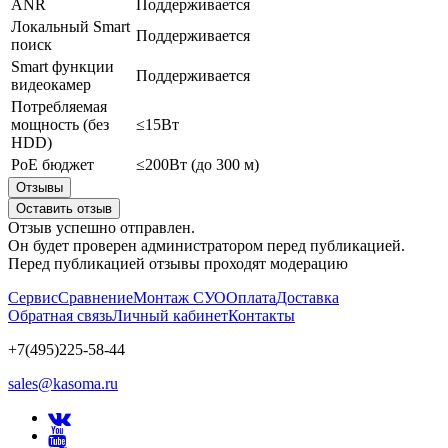
ANR
Поддерживается
Локальный Smart
Поддерживается
поиск
Smart функции
Поддерживается
видеокамер
Потребляемая
мощность (без
≤15Вт
HDD)
PoE бюджет
≤200Вт (до 300 м)
Отзывы
Оставить отзыв
Отзыв успешно отправлен.
Он будет проверен администратором перед публикацией.
Перед публикацией отзывы проходят модерацию
Сервис
Сравнение
Монтаж СУО
Оплата
Доставка
Обратная связь
Личный кабинет
Контакты
+7(495)225-58-44
sales@kasoma.ru