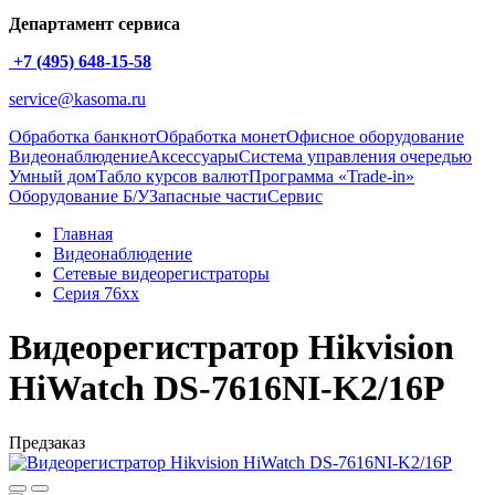
Департамент сервиса
+7 (495) 648-15-58
service@kasoma.ru
Обработка банкнот
Обработка монет
Офисное оборудование
Видеонаблюдение
Аксессуары
Система управления очередью
Умный дом
Табло курсов валют
Программа «Trade-in»
Оборудование Б/У
Запасные части
Сервис
Главная
Видеонаблюдение
Сетевые видеорегистраторы
Серия 76xx
Видеорегистратор Hikvision
HiWatch DS-7616NI-K2/16P
Предзаказ