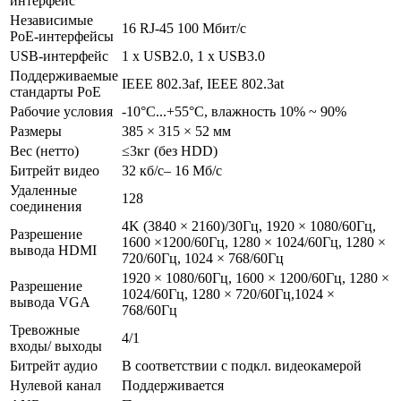
интерфейс
Независимые
16 RJ-45 100 Мбит/с
PoE-интерфейсы
USB-интерфейс
1 х USB2.0, 1 х USB3.0
Поддерживаемые
IEEE 802.3af, IEEE 802.3at
стандарты PoE
Рабочие условия
-10°C...+55°C, влажность 10% ~ 90%
Размеры
385 × 315 × 52 мм
Вес (нетто)
≤3кг (без HDD)
Битрейт видео
32 кб/с– 16 Мб/с
Удаленные
128
соединения
4K (3840 × 2160)/30Гц, 1920 × 1080/60Гц,
Разрешение
1600 ×1200/60Гц, 1280 × 1024/60Гц, 1280 ×
вывода HDMI
720/60Гц, 1024 × 768/60Гц
1920 × 1080/60Гц, 1600 × 1200/60Гц, 1280 ×
Разрешение
1024/60Гц, 1280 × 720/60Гц,1024 ×
вывода VGA
768/60Гц
Тревожные
4/1
входы/ выходы
Битрейт аудио
В соответствии с подкл. видеокамерой
Нулевой канал
Поддерживается