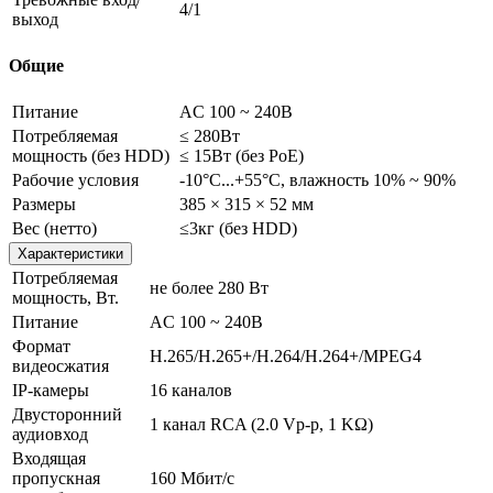
4/1
выход
Общие
Питание
AC 100 ~ 240В
Потребляемая
≤ 280Вт
мощность (без HDD)
≤ 15Вт (без PoE)
Рабочие условия
-10°C...+55°C, влажность 10% ~ 90%
Размеры
385 × 315 × 52 мм
Вес (нетто)
≤3кг (без HDD)
Характеристики
Потребляемая
не более 280 Вт
мощность, Вт.
Питание
AC 100 ~ 240В
Формат
H.265/H.265+/H.264/H.264+/MPEG4
видеосжатия
IP-камеры
16 каналов
Двусторонний
1 канал RCA (2.0 Vp-p, 1 KΩ)
аудиовход
Входящая
пропускная
160 Мбит/с