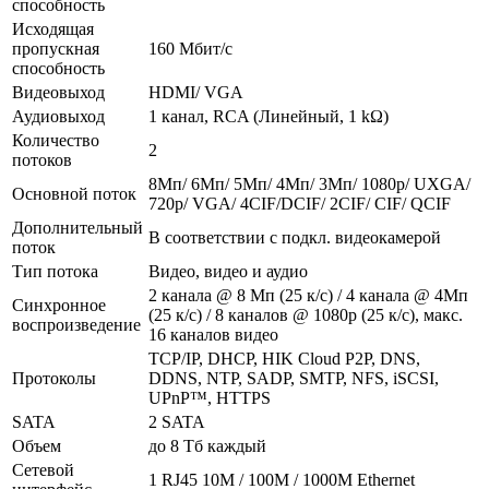
способность
Исходящая
пропускная
160 Мбит/с
способность
Видеовыход
HDMI/ VGA
Аудиовыход
1 канал, RCA (Линейный, 1 kΩ)
Количество
2
потоков
8Мп/ 6Мп/ 5Мп/ 4Мп/ 3Мп/ 1080p/ UXGA/
Основной поток
720p/ VGA/ 4CIF/DCIF/ 2CIF/ CIF/ QCIF
Дополнительный
В соответствии с подкл. видеокамерой
поток
Тип потока
Видео, видео и аудио
2 канала @ 8 Мп (25 к/с) / 4 канала @ 4Мп
Синхронное
(25 к/с) / 8 каналов @ 1080p (25 к/с), макс.
воспроизведение
16 каналов видео
TCP/IP, DHCP, HIK Cloud P2P, DNS,
Протоколы
DDNS, NTP, SADP, SMTP, NFS, iSCSI,
UPnP™, HTTPS
SATA
2 SATA
Объем
до 8 Тб каждый
Сетевой
1 RJ45 10M / 100M / 1000M Ethernet