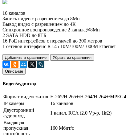
16 каналов
Запись видео с разрешением до 8Мп
Вывод видео с разрешением до 4К
Синхронное воспроизведение 2 канала@8Мп
2 SATA HDD до 8ТБ
16 PoE интерфейсов с передачей до 300 метров
1 сетевой интерфейс RJ-45 10M/100M/1000М Ethernet
Добавить в сравнение
Убрать из сравнения
Описание
Видео/аудивход
Формат видеосжатия
H.265/H.265+/H.264/H.264+/MPEG4
IP камеры
16 каналов
Двусторонний
1 канал, RCA (2.0 Vp-p, 1kΩ)
аудиовход
Входящая
пропускная
160 Мбит/с
способность