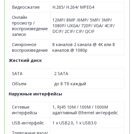
Видеосжатие
H.265/ H.264/ MPEG4
Онлайн
12MP/ 8MP /6MP/ 5MP/ 3MP/
просмотр /
1080P/ UXGA/ 720P/ VGA/ 4CIF/
воспроизведение
DCIF/ 2CIF/ CIF/ QCIF
записи
Синхронное
8 каналов 2 канала @ 4K или 8
воспроизведение
каналов @ 1080p
Жесткий диск
SATA
2 SATA
Объем
до 8 Тб каждый
Наружные интерфейсы
Сетевые
1, RJ45 10M / 100M / 1000M
интерфейсы
адаптивный Ethernet интерфейс
USB-интерфейс
1 х USB2.0, 1 х USB3.0
Тревожные вход/