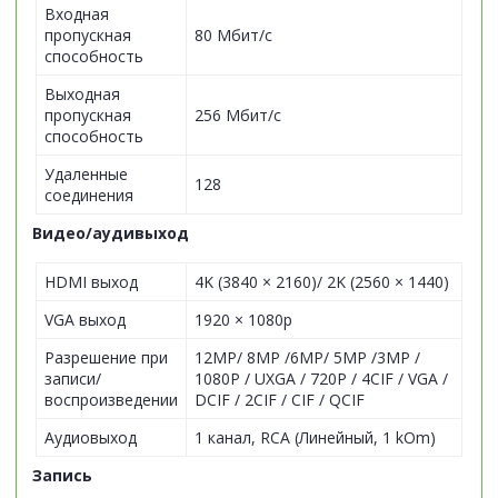
Входная
пропускная
80 Мбит/с
способность
Выходная
пропускная
256 Мбит/с
способность
Удаленные
128
соединения
Видео/аудивыход
HDMI выход
4K (3840 × 2160)/ 2K (2560 × 1440)
VGA выход
1920 × 1080p
Разрешение при
12MP/ 8MP /6MP/ 5MP /3MP /
записи/
1080P / UXGA / 720P / 4CIF / VGA /
воспроизведении
DCIF / 2CIF / CIF / QCIF
Аудиовыход
1 канал, RCA (Линейный, 1 kOm)
Запись