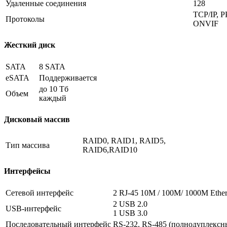
Удаленные соединения
128
TCP/IP, 
Протоколы
ONVIF
Жесткий диск
SATA
8 SATA
eSATA
Поддерживается
до 10 Тб
Объем
каждый
Дисковый массив
RAID0, RAID1, RAID5,
Тип массива
RAID6,RAID10
Интерфейсы
Сетевой интерфейс
2 RJ-45 10M / 100M/ 1000M Ether
2 USB 2.0
USB-интерфейс
1 USB 3.0
Последовательный интерфейс
RS-232, RS-485 (полнодуплексн