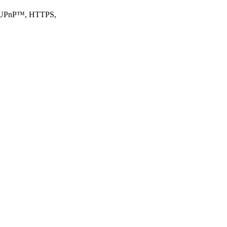
, UPnP™, HTTPS,