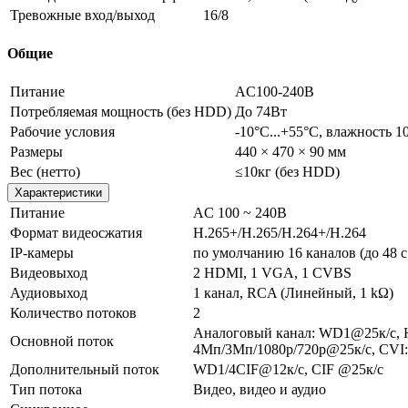
Тревожные вход/выход
16/8
Общие
Питание
AC100-240В
Потребляемая мощность (без HDD)
До 74Вт
Рабочие условия
-10°C...+55°C, влажность 
Размеры
440 × 470 × 90 мм
Вес (нетто)
≤10кг (без HDD)
Характеристики
Питание
AC 100 ~ 240В
Формат видеосжатия
H.265+/H.265/H.264+/H.264
IP-камеры
по умолчанию 16 каналов (до 48 
Видеовыход
2 HDMI, 1 VGA, 1 CVBS
Аудиовыход
1 канал, RCA (Линейный, 1 kΩ)
Количество потоков
2
Аналоговый канал: WD1@25к/с, 
Основной поток
4Мп/3Мп/1080p/720p@25к/с, CVI:
Дополнительный поток
WD1/4CIF@12к/с, CIF @25к/с
Тип потока
Видео, видео и аудио