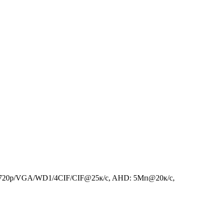
/720p/VGA/WD1/4CIF/CIF@25к/c, AHD: 5Мп@20к/с,