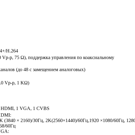
4+/H.264
0 Vp-p, 75 Ω), поддержка управления по коаксиальному
аналов (до 48 с замещением аналоговых)
.0 Vp-p, 1 KΩ)
 HDMI, 1 VGA, 1 CVBS
DMI:
K (3840 × 2160)/30Гц, 2K(2560×1440)/60Гц,1920 ×1080/60Гц, 1280
68/60Гц
GA: