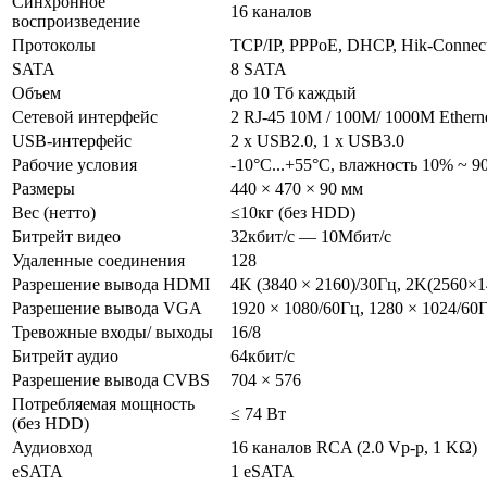
Синхронное
16 каналов
воспроизведение
Протоколы
TCP/IP, PPPoE, DHCP, Hik-Conne
SATA
8 SATA
Объем
до 10 Тб каждый
Сетевой интерфейс
2 RJ-45 10M / 100M/ 1000М Ethern
USB-интерфейс
2 х USB2.0, 1 х USB3.0
Рабочие условия
-10°C...+55°C, влажность 10% ~ 
Размеры
440 × 470 × 90 мм
Вес (нетто)
≤10кг (без HDD)
Битрейт видео
32кбит/с — 10Мбит/с
Удаленные соединения
128
Разрешение вывода HDMI
4K (3840 × 2160)/30Гц, 2K(2560×1
Разрешение вывода VGA
1920 × 1080/60Гц, 1280 × 1024/60
Тревожные входы/ выходы
16/8
Битрейт аудио
64кбит/с
Разрешение вывода CVBS
704 × 576
Потребляемая мощность
≤ 74 Вт
(без HDD)
Аудиовход
16 каналов RCA (2.0 Vp-p, 1 KΩ)
eSATA
1 eSATA