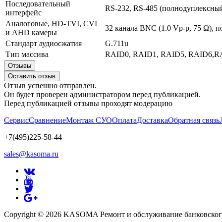
Последовательный
RS-232, RS-485 (полнодуплексный
интерфейс
Аналоговые, HD-TVI, CVI
32 канала BNC (1.0 Vp-p, 75 Ω),
и AHD камеры
Стандарт аудиосжатия
G.711u
Тип массива
RAID0, RAID1, RAID5, RAID6,R
Отзывы
Оставить отзыв
Отзыв успешно отправлен.
Он будет проверен администратором перед публикацией.
Перед публикацией отзывы проходят модерацию
Сервис
Сравнение
Монтаж СУО
Оплата
Доставка
Обратная связь
+7(495)225-58-44
sales@kasoma.ru
Copyright © 2026 KASOMA Ремонт и обслуживание банковског