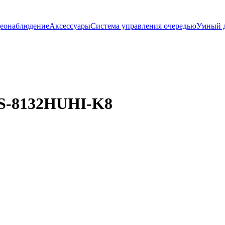
еонаблюдение
Аксессуары
Система управления очередью
Умный 
DS-8132HUHI-K8