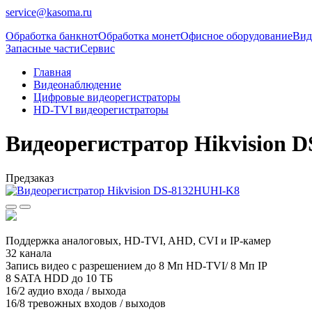
service@kasoma.ru
Обработка банкнот
Обработка монет
Офисное оборудование
Вид
Запасные части
Сервис
Главная
Видеонаблюдение
Цифровые видеорегистраторы
HD-TVI видеорегистраторы
Видеорегистратор Hikvision 
Предзаказ
Поддержка аналоговых, HD-TVI, AHD, CVI и IP-камер
32 канала
Запись видео с разрешением до 8 Мп HD-TVI/ 8 Мп IP
8 SATA HDD до 10 ТБ
16/2 аудио входа / выхода
16/8 тревожных входов / выходов