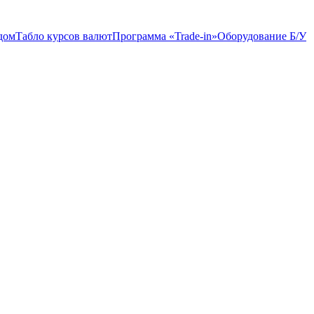
дом
Табло курсов валют
Программа «Trade-in»
Оборудование Б/У