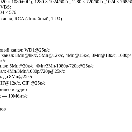
920 × 1080/60Гц, 1280 × 1024/60Гц, 1280 × 720/60Гц,1024 × 768/
VBS:
04 × 576
 канал, RCA (Линейный, 1 kΩ)
овый канал: WD1@25к/с
канал: 8Мп@8к/с, 5Мп@12к/с, 4Мп@15к/c, 3Мп@18к/c, 1080p/ 
к/c
нал: 5Мп@20к/с, 4Мп/3Мп/1080p/720p@25к/с
ал: 4Мп/3Мп/1080p/720p@25к/с
л: до 8Мп@25к/с
IF@12к/с, CIF @25к/с
видео и аудио
с — 10Мбит/с
с
лов