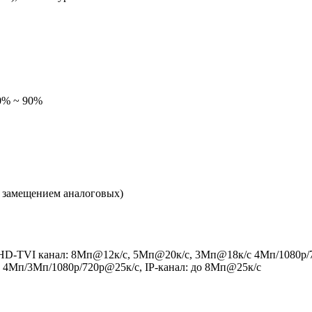
10% ~ 90%
с замещением аналоговых)
HD-TVI канал: 8Мп@12к/с, 5Мп@20к/c, 3Мп@18к/c 4Мп/1080p
 4Мп/3Мп/1080p/720p@25к/с, IP-канал: до 8Мп@25к/с