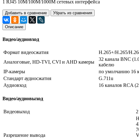
1 RJ45 10M/100M/1000М сетевых интерфейса
Добавить в сравнение
Убрать из сравнения
Описание
Видео/аудиовход
Формат видеосжатия
H.265+/H.265/H.26
32 канала BNC (1.
Аналоговые, HD-TVI, CVI и AHD камеры
кабелю
IP-камеры
по умолчанию 16 к
Стандарт аудиосжатия
G.711u
Аудиовход
16 каналов RCA (2
Видео/аудиовыход
Видеовыход
2
H
4
7
Разрешение вывода
V