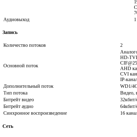
1
C
7
Аудиовыход
1
Запись
Количество потоков
2
Аналог
HD-TVI 
CIF@25
Основной поток
AHD ка
CVI кан
IP-кана
Дополнительный поток
WD1/4C
Тип потока
Видео, 
Битрейт видео
32кбит/
Битрейт аудио
64кбит/
Синхронное воспроизведение
16 кана
Сеть