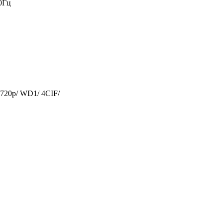
60Гц
720p/ WD1/ 4CIF/