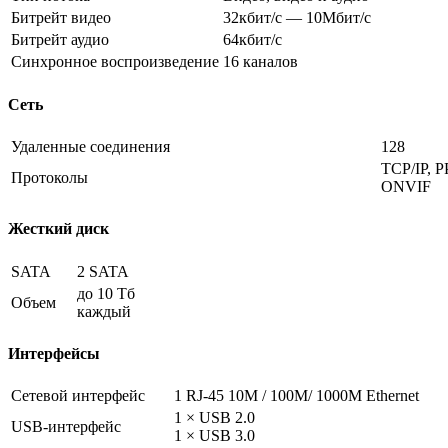
Битрейт видео
32кбит/с — 10Мбит/с
Битрейт аудио
64кбит/с
Синхронное воспроизведение
16 каналов
Сеть
Удаленные соединения
128
TCP/IP, 
Протоколы
ONVIF
Жесткий диск
SATA
2 SATA
до 10 Тб
Объем
каждый
Интерфейсы
Сетевой интерфейс
1 RJ-45 10M / 100M/ 1000М Ethernet
1 × USB 2.0
USB-интерфейс
1 × USB 3.0