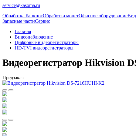
service@kasoma.ru
Обработка банкнот
Обработка монет
Офисное оборудование
Вид
Запасные части
Сервис
Главная
Видеонаблюдение
Цифровые видеорегистраторы
HD-TVI видеорегистраторы
Видеорегистратор Hikvision 
Предзаказ