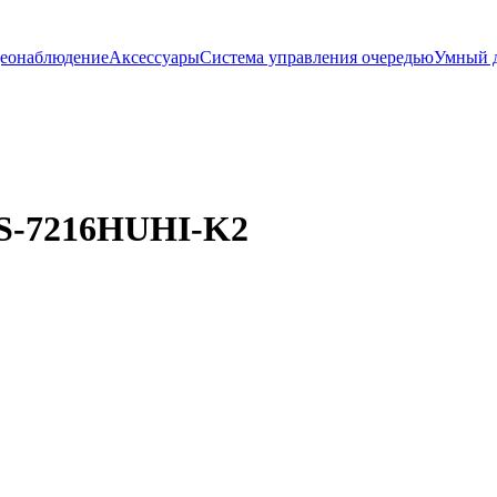
еонаблюдение
Аксессуары
Система управления очередью
Умный 
DS-7216HUHI-K2