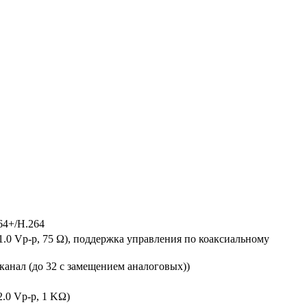
64+/H.264
1.0 Vp-p, 75 Ω), поддержка управления по коаксиальному
канал (до 32 с замещением аналоговых))
.0 Vp-p, 1 KΩ)