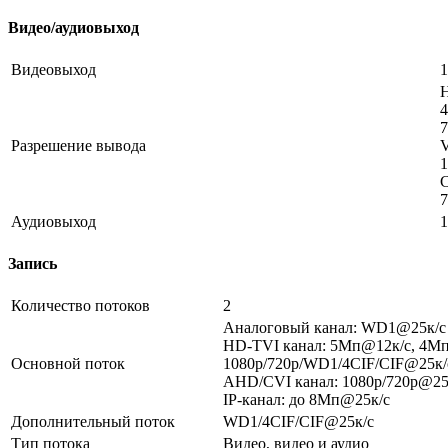
Видео/аудиовыход
Видеовыход
4
7
Разрешение вывода
1
7
Аудиовыход
1
Запись
Количество потоков
2
Аналоговый канал: WD1@25к/с
HD-TVI канал: 5Мп@12к/с, 4М
Основной поток
1080p/720p/WD1/4CIF/CIF@25к/
AHD/CVI канал: 1080p/720p@25
IP-канал: до 8Мп@25к/с
Дополнительный поток
WD1/4CIF/CIF@25к/c
Тип потока
Видео, видео и аудио