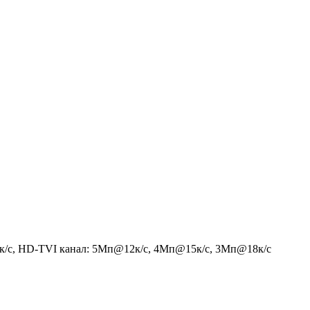
5к/с, HD-TVI канал: 5Мп@12к/с, 4Мп@15к/c, 3Мп@18к/c