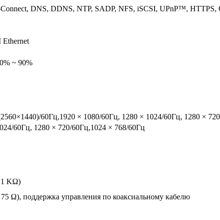
k-Connect, DNS, DDNS, NTP, SADP, NFS, iSCSI, UPnP™, HTTPS
 Ethernet
10% ~ 90%
(2560×1440)/60Гц,1920 × 1080/60Гц, 1280 × 1024/60Гц, 1280 × 720
1024/60Гц, 1280 × 720/60Гц,1024 × 768/60Гц
 1 KΩ)
, 75 Ω), поддержка управления по коаксиальному кабелю