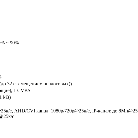
10% ~ 90%
4
(до 32 с замещением аналоговых))
ющие), 1 CVBS
1 kΩ)
5к/с, AHD/CVI канал: 1080p/720p@25к/с, IP-канал: до 8Мп@2
@25к/c