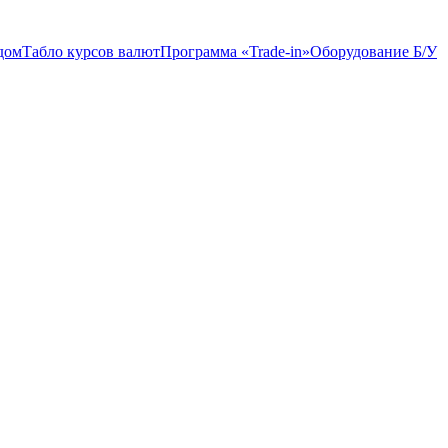
дом
Табло курсов валют
Программа «Trade-in»
Оборудование Б/У