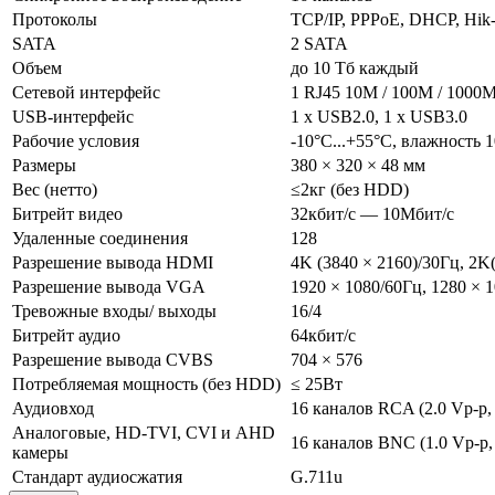
Протоколы
TCP/IP, PPPoE, DHCP, Hi
SATA
2 SATA
Объем
до 10 Тб каждый
Сетевой интерфейс
1 RJ45 10M / 100M / 1000M
USB-интерфейс
1 х USB2.0, 1 х USB3.0
Рабочие условия
-10°C...+55°C, влажность 
Размеры
380 × 320 × 48 мм
Вес (нетто)
≤2кг (без HDD)
Битрейт видео
32кбит/с — 10Мбит/с
Удаленные соединения
128
Разрешение вывода HDMI
4K (3840 × 2160)/30Гц, 2K
Разрешение вывода VGA
1920 × 1080/60Гц, 1280 × 
Тревожные входы/ выходы
16/4
Битрейт аудио
64кбит/с
Разрешение вывода CVBS
704 × 576
Потребляемая мощность (без HDD)
≤ 25Вт
Аудиовход
16 каналов RCA (2.0 Vp-p,
Аналоговые, HD-TVI, CVI и AHD
16 каналов BNC (1.0 Vp-p
камеры
Стандарт аудиосжатия
G.711u