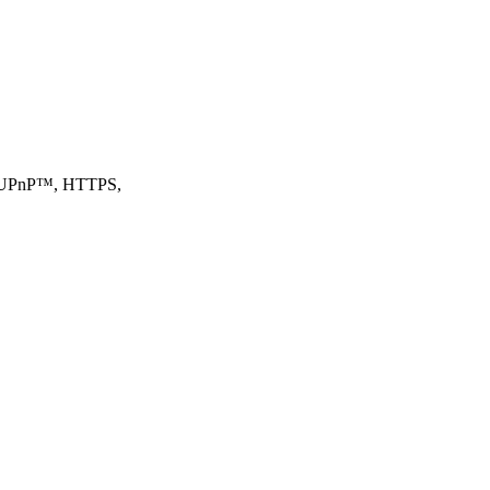
, UPnP™, HTTPS,