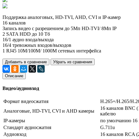
Поддержка аналоговых, HD-TVI, AHD, CVI и IP-камер
16 каналов
Запись видео с разрешением до 5Мп HD-TVI/ 8Мп IP
2 SATA HDD до 10 Тб
16/1 аудио входа/выхода
16/4 тревожных входов/выходов
1 RJ45 10M/100M/ 1000М сетевых интерфейса
Добавить в сравнение
Убрать из сравнения
Описание
Видео/аудиовход
Формат видеосжатия
H.265+/H.265/H.2
16 каналов BNC (
Аналоговые, HD-TVI, CVI и AHD камеры
кабелю
IP-камеры
по умолчанию 16 
Стандарт аудиосжатия
G.711u
Аудиовход
16 каналов RCA (2