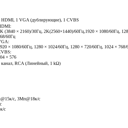
1 HDMI, 1 VGA (дублирующие), 1 CVBS
HDMI:
K (3840 × 2160)/30Гц, 2K(2560×1440)/60Гц,1920 × 1080/60Гц, 128
68/60Гц
VGA:
920 × 1080/60Гц, 1280 × 1024/60Гц, 1280 × 720/60Гц, 1024 × 768/
CVBS:
04 × 576
 канал, RCA (Линейный, 1 kΩ)
п@15к/c, 3Мп@18к/c
c
к/с