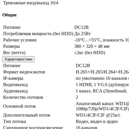
Тревожные вход/выход
16/4
Общие
Питание
DC12В
Потребляемая мощность (без HDD)
До 25Вт
Рабочие условия
-10°C...+55°C, влажность 
Размеры
380 × 320 × 48 мм
Вес (нетто)
≤2кг (без HDD)
Характеристики
Питание
DC12В
Формат видеосжатия
H.265+/H.265/H.264+/H.26
IP-камеры
по умолчанию 16 каналов 
Видеовыход
1 HDMI, 1 VGA (дублиру
Аудиовыход
1 канал, RCA (Линейный, 
Количество потоков
2
Аналоговый канал: WD1@2
Основной поток
1080p/720p/WD1/4CIF/CIF
Дополнительный поток
WD1/4CIF/CIF @25к/с
Тип потока
Видео, видео и аудио
Синхронное воспроизведение
16 каналов