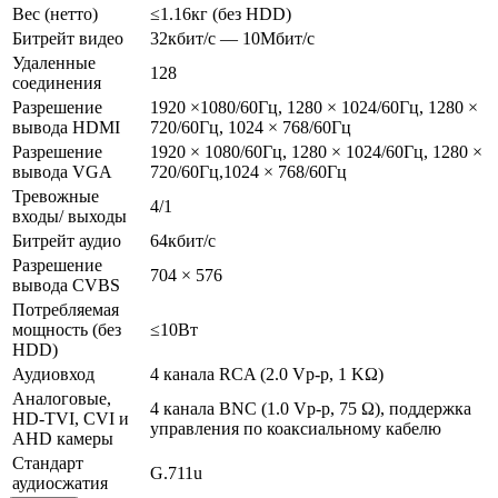
Вес (нетто)
≤1.16кг (без HDD)
Битрейт видео
32кбит/с — 10Мбит/с
Удаленные
128
соединения
Разрешение
1920 ×1080/60Гц, 1280 × 1024/60Гц, 1280 ×
вывода HDMI
720/60Гц, 1024 × 768/60Гц
Разрешение
1920 × 1080/60Гц, 1280 × 1024/60Гц, 1280 ×
вывода VGA
720/60Гц,1024 × 768/60Гц
Тревожные
4/1
входы/ выходы
Битрейт аудио
64кбит/с
Разрешение
704 × 576
вывода CVBS
Потребляемая
мощность (без
≤10Вт
HDD)
Аудиовход
4 канала RCA (2.0 Vp-p, 1 KΩ)
Аналоговые,
4 канала BNC (1.0 Vp-p, 75 Ω), поддержка
HD-TVI, CVI и
управления по коаксиальному кабелю
AHD камеры
Стандарт
G.711u
аудиосжатия