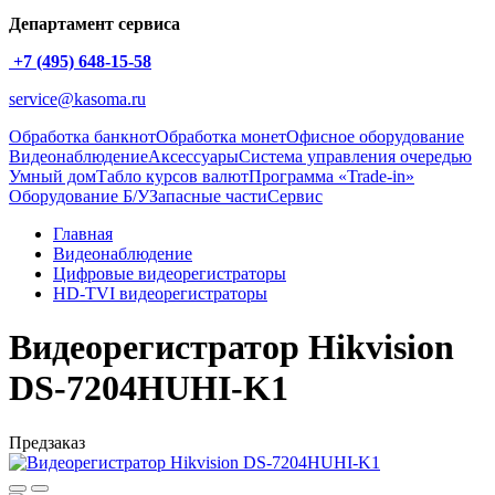
Департамент сервиса
+7 (495) 648-15-58
service@kasoma.ru
Обработка банкнот
Обработка монет
Офисное оборудование
Видеонаблюдение
Аксессуары
Система управления очередью
Умный дом
Табло курсов валют
Программа «Trade-in»
Оборудование Б/У
Запасные части
Сервис
Главная
Видеонаблюдение
Цифровые видеорегистраторы
HD-TVI видеорегистраторы
Видеорегистратор Hikvision
DS-7204HUHI-K1
Предзаказ