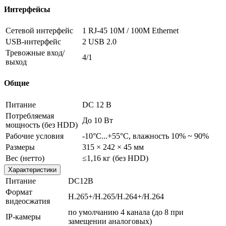
Интерфейсы
Сетевой интерфейс
1 RJ-45 10M / 100M Ethernet
USB-интерфейс
2 USB 2.0
Тревожные вход/
4/1
выход
Общие
Питание
DC 12 В
Потребляемая
До 10 Вт
мощность (без HDD)
Рабочие условия
-10°C...+55°C, влажность 10% ~ 90%
Размеры
315 × 242 × 45 мм
Вес (нетто)
≤1,16 кг (без HDD)
Характеристики
Питание
DC12В
Формат
H.265+/H.265/H.264+/H.264
видеосжатия
по умолчанию 4 канала (до 8 при
IP-камеры
замещении аналоговых)