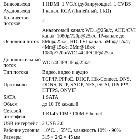
Видеовыход
1 HDMI, 1 VGA (дублирующие), 1 CVBS
Аудиовыход
1 канал, RCA (Линейный, 1 kΩ)
Количество
2
потоков
Аналоговый канал: WD1@25к/с, AHD/CVI
канал: 1080p/720p@25к/с, IP-канал: до
Основной поток
8Мп@25к/с, HD-TVI канал: 5Мп@12к/с,
4Мп@15к/c, 3Мп@18к/c
1080p/720p/WD1/4CIF/CIF@25к/c
Дополнительный
WD1/4CIF/CIF @25к/с
поток
Тип потока
Видео, видео и аудио
TCP/IP, PPPoE, DHCP, Hik-Connect, DNS,
Протоколы
DDNS, NTP, SADP, NFS, iSCSI, UPnP™,
HTTPS, ONVIF
SATA
1 SATA
Объем
до 10 Тб каждый
Сетевой
1 RJ-45 10M / 100M Ethernet
интерфейс
USB-интерфейс
2 USB 2.0
Рабочие условия
-10°C...+55°C, влажность 10% ~ 90%
Размеры
315 × 242 × 45 мм