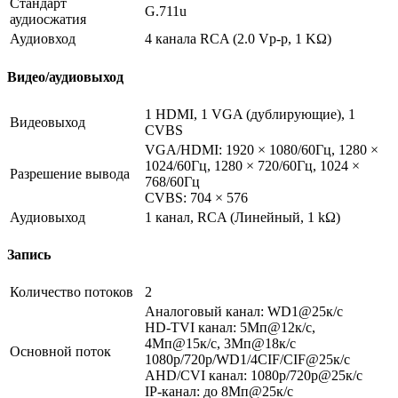
Стандарт
G.711u
аудиосжатия
Аудиовход
4 канала RCA (2.0 Vp-p, 1 KΩ)
Видео/аудиовыход
1 HDMI, 1 VGA (дублирующие), 1
Видеовыход
CVBS
VGA/HDMI: 1920 × 1080/60Гц, 1280 ×
1024/60Гц, 1280 × 720/60Гц, 1024 ×
Разрешение вывода
768/60Гц
CVBS: 704 × 576
Аудиовыход
1 канал, RCA (Линейный, 1 kΩ)
Запись
Количество потоков
2
Аналоговый канал: WD1@25к/с
HD-TVI канал: 5Мп@12к/с,
4Мп@15к/c, 3Мп@18к/c
Основной поток
1080p/720p/WD1/4CIF/CIF@25к/c
AHD/CVI канал: 1080p/720p@25к/с
IP-канал: до 8Мп@25к/с