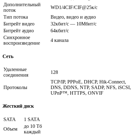
Дополнительный
WD1/4CIF/CIF@25к/c
поток
Тип потока
Видео, видео и аудио
Битрейт видео
32кбит/с — 10Мбит/с
Битрейт аудио
64кбит/с
Синхронное
4 канала
воспроизведение
Сеть
Удаленные
128
соединения
TCP/IP, PPPoE, DHCP, Hik-Connect,
Протоколы
DNS, DDNS, NTP, SADP, NFS, iSCSI,
UPnP™, HTTPS, ONVIF
Жесткий диск
SATA
1 SATA
до 10 Тб
Объем
каждый