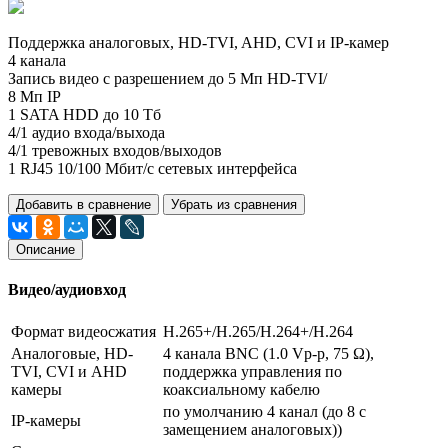
Поддержка аналоговых, HD-TVI, AHD, CVI и IP-камер
4 канала
Запись видео с разрешением до 5 Мп HD-TVI/
8 Мп IP
1 SATA HDD до 10 Тб
4/1 аудио входа/выхода
4/1 тревожных входов/выходов
1 RJ45 10/100 Мбит/с сетевых интерфейса
Добавить в сравнение
Убрать из сравнения
Описание
Видео/аудиовход
Формат видеосжатия
H.265+/H.265/H.264+/H.264
Аналоговые, HD-
4 канала BNC (1.0 Vp-p, 75 Ω),
TVI, CVI и AHD
поддержка управления по
камеры
коаксиальному кабелю
по умолчанию 4 канал (до 8 с
IP-камеры
замещением аналоговых))