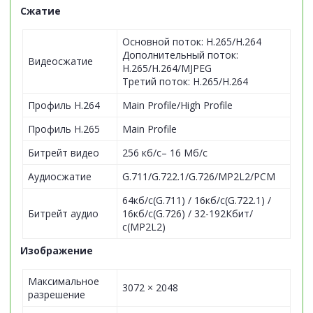
Сжатие
Основной поток: H.265/H.264
Дополнительный поток:
Видеосжатие
H.265/H.264/MJPEG
Третий поток: H.265/H.264
Профиль H.264
Main Profile/High Profile
Профиль H.265
Main Profile
Битрейт видео
256 кб/с– 16 Мб/с
Аудиосжатие
G.711/G.722.1/G.726/MP2L2/PCM
64кб/с(G.711) / 16кб/с(G.722.1) /
Битрейт аудио
16кб/с(G.726) / 32-192Кбит/
с(MP2L2)
Изображение
Максимальное
3072 × 2048
разрешение