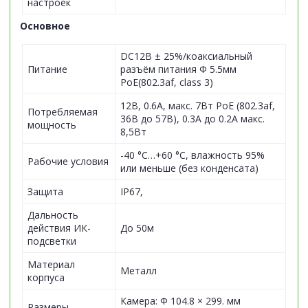
настроек
Основное
DC12В ± 25%/коаксиальный
Питание
разъём питания Φ 5.5мм
PoE(802.3af, class 3)
12В, 0.6А, макс. 7Вт PoE (802.3af,
Потребляемая
36В до 57В), 0.3A до 0.2A макс.
мощность
8,5Вт
-40 °C…+60 °C, влажность 95%
Рабочие условия
или меньше (без конденсата)
Защита
IP67,
Дальность
действия ИК-
До 50м
подсветки
Материал
Металл
корпуса
Камера: Φ 104.8 × 299. мм
Размеры