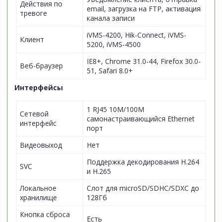
Действия по
email, загрузка на FTP, активация
тревоге
канала записи
iVMS-4200, Hik-Connect, iVMS-
Клиент
5200, iVMS-4500
IE8+, Chrome 31.0-44, Firefox 30.0-
Веб-браузер
51, Safari 8.0+
Интерфейсы
1 RJ45 10M/100M
Сетевой
самонастраивающийся Ethernet
интерфейс
порт
Видеовыход
Нет
Поддержка декодирования H.264
SVC
и H.265
Локальное
Слот для microSD/SDHC/SDXC до
хранилище
128Гб
Кнопка сброса
Есть