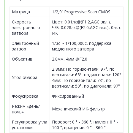
Матрица
1/2,9’’ Progressive Scan CMOS
Скорость
Цвет: 0.01лк@(F1.2,AGC вкл.),
электронного
Ч/Б: 0.028лк@(F2.0,AGC вкл.), 0лк с
затвора
ИК
Электронный
1/3с ~ 1/100,000с, поддержка
затвор
медленного затвора
Объектив
2.8мм, 4мм @F2.0
2,8мм: По горизонтали: 97°, по
вертикали: 63°, подиагонали: 120°
Угол обзора
4мм: По горизонтали: 78°, по
вертикали: 50°, по диагонали: 97°
Фокусировка
Фиксированный
Режим «день/
Механический ИК-фильтр
ночь»
Регулировка угла
Поворот: 0 ° - 360 °; наклон: 0 ° -
установки
100 °; вращение: 0 ° - 360 °