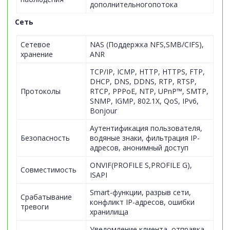
дополнительногопотока
Сеть
Сетевое
NAS (Поддержка NFS,SMB/CIFS),
хранение
ANR
TCP/IP, ICMP, HTTP, HTTPS, FTP,
DHCP, DNS, DDNS, RTP, RTSP,
Протоколы
RTCP, PPPoE, NTP, UPnP™, SMTP,
SNMP, IGMP, 802.1X, QoS, IPv6,
Bonjour
Аутентификация пользователя,
Безопасность
водяные знаки, фильтрация IP-
адресов, анонимный доступ
ONVIF(PROFILE S,PROFILE G),
Совместимость
ISAPI
Smart-функции, разрыв сети,
Срабатывание
конфликт IP-адресов, ошибки
тревоги
хранилища
Уведомление клиента, отправка