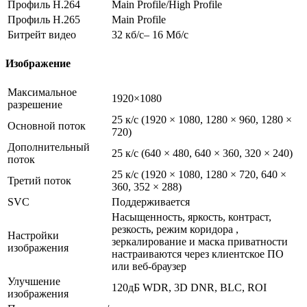
Профиль H.264
Main Profile/High Profile
Профиль H.265
Main Profile
Битрейт видео
32 кб/с– 16 Мб/с
Изображение
Максимальное
1920×1080
разрешение
25 к/с (1920 × 1080, 1280 × 960, 1280 ×
Основной поток
720)
Дополнительный
25 к/с (640 × 480, 640 × 360, 320 × 240)
поток
25 к/с (1920 × 1080, 1280 × 720, 640 ×
Третий поток
360, 352 × 288)
SVC
Поддерживается
Насыщенность, яркость, контраст,
резкость, режим коридора ,
Настройки
зеркалирование и маска приватности
изображения
настраиваются через клиентское ПО
или веб-браузер
Улучшение
120дБ WDR, 3D DNR, BLC, ROI
изображения