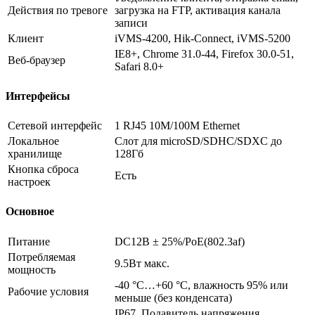
Действия по тревоге
загрузка на FTP, активация канала
записи
Клиент
iVMS-4200, Hik-Connect, iVMS-5200
IE8+, Chrome 31.0-44, Firefox 30.0-51,
Веб-браузер
Safari 8.0+
Интерфейсы
Сетевой интерфейс
1 RJ45 10M/100M Ethernet
Локальное
Слот для microSD/SDHC/SDXC до
хранилище
128Гб
Кнопка сброса
Есть
настроек
Основное
Питание
DC12В ± 25%/PoE(802.3af)
Потребляемая
9.5Вт макс.
мощность
-40 °C…+60 °C, влажность 95% или
Рабочие условия
меньше (без конденсата)
IP67, Подавитель напряжения