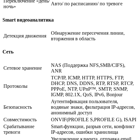
Переключение «день/
Авто/ по расписанию/ по тревоге
ночь»
Smart видеоаналитика
Обнаружение пересечения линии,
Детекция движения
вторжения в область
Сеть
NAS (Поддержка NFS,SMB/CIFS),
Сетевое хранение
ANR
TCP/IP, ICMP, HTTP, HTTPS, FTP,
DHCP, DNS, DDNS, RTP, RTSP, RTCP,
Протоколы
PPPoE, NTP, UPnP™, SMTP, SNMP,
IGMP, 802.1X, QoS, IPv6, Bonjour
Аутентификация пользователя,
Безопасность
водяные знаки, фильтрация IP-адресов,
анонимный доступ
Совместимость
ONVIF(PROFILE S,PROFILE G), ISAPI
Срабатывание
Smart-функции, разрыв сети, конфликт
тревоги
IP-адресов, ошибки хранилища
Уведомление клиента, отправка email,