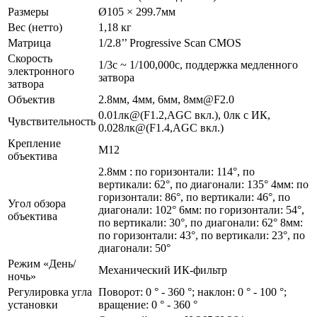
Размеры
Ø105 × 299.7мм
Вес (нетто)
1,18 кг
Матрица
1/2.8’’ Progressive Scan CMOS
Скорость
1/3с ~ 1/100,000с, поддержка медленного
электронного
затвора
затвора
Объектив
2.8мм, 4мм, 6мм, 8мм@F2.0
0.01лк@(F1.2,AGC вкл.), 0лк с ИК,
Чувствительность
0.028лк@(F1.4,AGC вкл.)
Крепление
M12
объектива
2.8мм : по горизонтали: 114°, по
вертикали: 62°, по диагонали: 135° 4мм: по
горизонтали: 86°, по вертикали: 46°, по
Угол обзора
диагонали: 102° 6мм: по горизонтали: 54°,
объектива
по вертикали: 30°, по диагонали: 62° 8мм:
по горизонтали: 43°, по вертикали: 23°, по
диагонали: 50°
Режим «День/
Механический ИК-фильтр
ночь»
Регулировка угла
Поворот: 0 ° - 360 °; наклон: 0 ° - 100 °;
установки
вращение: 0 ° - 360 °