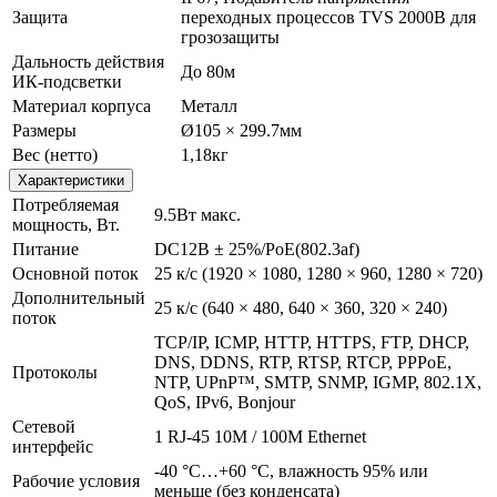
Защита
переходных процессов TVS 2000В для
грозозащиты
Дальность действия
До 80м
ИК-подсветки
Материал корпуса
Металл
Размеры
Ø105 × 299.7мм
Вес (нетто)
1,18кг
Характеристики
Потребляемая
9.5Вт макс.
мощность, Вт.
Питание
DC12В ± 25%/PoE(802.3af)
Основной поток
25 к/с (1920 × 1080, 1280 × 960, 1280 × 720)
Дополнительный
25 к/с (640 × 480, 640 × 360, 320 × 240)
поток
TCP/IP, ICMP, HTTP, HTTPS, FTP, DHCP,
DNS, DDNS, RTP, RTSP, RTCP, PPPoE,
Протоколы
NTP, UPnP™, SMTP, SNMP, IGMP, 802.1X,
QoS, IPv6, Bonjour
Сетевой
1 RJ-45 10M / 100M Ethernet
интерфейс
-40 °C…+60 °C, влажность 95% или
Рабочие условия
меньше (без конденсата)