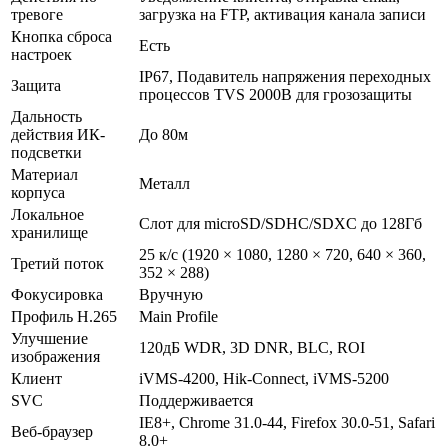
тревоге
загрузка на FTP, активация канала записи
Кнопка сброса
Есть
настроек
IP67, Подавитель напряжения переходных
Защита
процессов TVS 2000В для грозозащиты
Дальность
действия ИК-
До 80м
подсветки
Материал
Металл
корпуса
Локальное
Слот для microSD/SDHC/SDXC до 128Гб
хранилище
25 к/с (1920 × 1080, 1280 × 720, 640 × 360,
Третий поток
352 × 288)
Фокусировка
Вручную
Профиль H.265
Main Profile
Улучшение
120дБ WDR, 3D DNR, BLC, ROI
изображения
Клиент
iVMS-4200, Hik-Connect, iVMS-5200
SVC
Поддерживается
IE8+, Chrome 31.0-44, Firefox 30.0-51, Safari
Веб-браузер
8.0+