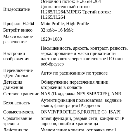
Основной поток: H.265/H.264
Дополнительный поток:
Видеосжатие
H.265/H.264/MJPEG Третий поток:
H.265/H.264
Профиль H.264
Main Profile, High Profile
Битрейт видео
32 кб/с– 16 Мб/с
Максимальное
1920×1080
разрешение
Насыщенность, яркость, контраст, резкость,
Настройки
зеркалирование и маска приватности
изображения
настраиваются через клиентское ПО или
веб-браузер
Переключение
Авто/ по расписанию/ по тревоге
«День/ночь»
Детекция
Обнаружение пересечения линии,
движения
вторжения в область
Сетевое хранение
NAS (Поддержка NFS,SMB/CIFS), ANR
Аутентификация пользователя, водяные
Безопасность
знаки, фильтрация IP-адресов
Совместимость
ONVIF(PROFILE S,PROFILE G), ISAPI
Срабатывание
Smart-функции, разрыв сети, конфликт IP-
тревоги
адресов, ошибки хранилища
Действия по
Уведомление клиента, отправка email,