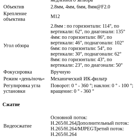
Объектив
2.8мм, 4мм, 6мм, 8мм@F2.0
Крепление
М12
объектива
2.8мм : по горизонтали: 114°, по
вертикали: 62°, по диагонали: 135°
4мм: по горизонтали: 86°, по
вертикали: 46°, подиагонали: 102°
Угол обзора
6мм: по горизонтали: 54°, по
вертикали: 30°, подиагонали: 62°
8мм: по горизонтали: 43°, по
вертикали: 23°, по диагонали: 50°
Фокусировка
Вручную
Режим «день/ночь»
Механический ИК-фильтр
Регулировка угла
Поворот: 0 ° - 360 °; наклон: 0 ° - 100 °;
установки
вращение: 0 ° - 360 °
Сжатие
Основной поток:
H.265/H.264Дополнительный поток:
Видеосжатие
H.265/H.264/MJPEGТретий поток:
H.265/H.264