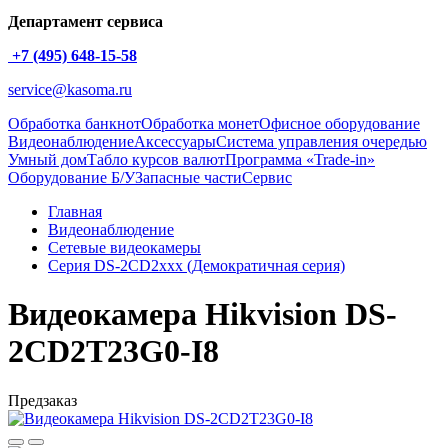
Департамент сервиса
+7 (495) 648-15-58
service@kasoma.ru
Обработка банкнот
Обработка монет
Офисное оборудование
Видеонаблюдение
Аксессуары
Система управления очередью
Умный дом
Табло курсов валют
Программа «Trade-in»
Оборудование Б/У
Запасные части
Сервис
Главная
Видеонаблюдение
Сетевые видеокамеры
Серия DS-2CD2xxx (Демократичная серия)
Видеокамера Hikvision DS-
2CD2T23G0-I8
Предзаказ