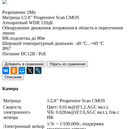
Разрешение 2Мп
Матрица 1/2.8’’ Progressive Scan CMOS
Аппаратный WDR 120дБ
Обнаружение движения, вторжения в область и пересечения
линии
ИК-подсветка до 80м
Широкий температурный диапазон: -40 °C...+60 °C
IP67
Питание DC12В / PoE
Добавить в сравнение
Убрать из сравнения
Описание
Камера
Матрица
1/2,8’’ Progressive Scan CMOS
Скорость
Цвет: 0.01лк@(F1.2,AGC вкл.),
электронного
Ч/Б: 0.028лк@(F2.0,AGC вкл.), 0лк с
затвора
ИК
1/3с ~ 1/100,000с, поддержка
Электронный затвор
медленного затвора