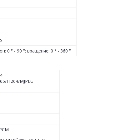
р
н: 0 ° - 90 °; вращение: 0 ° - 360 °
64
265/H.264/MJPEG
/PCM