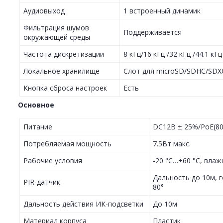
Аудиовыход
1 встроенный динамик
Фильтрация шумов
Поддерживается
окружающей среды
Частота дискретизации
8 кГц/16 кГц /32 кГц /44.1 кГц
Локальное хранилище
Слот для microSD/SDHC/SDX
Кнопка сброса настроек
Есть
Основное
Питание
DC12В ± 25%/PoE(802.
Потребляемая мощность
7.5Вт макс.
Рабочие условия
-20 °C…+60 °C, влаж
Дальность до 10м, г
PIR-датчик
80°
Дальность действия ИК-подсветки
До 10м
Материал корпуса
Пластик