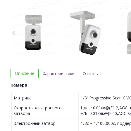
Описание
Характеристики
Отзывы
Камера
Матрица
1/3’’ Progressive Scan CM
Скорость электронного
Цвет: 0.01лк@(F1.2,AGC вк
затвора
Ч/Б: 0.018лк@(F2.0,AGC вк
Электронный затвор
1/3с ~ 1/100,000с, подд