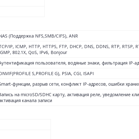
NAS (Поддержка NFS,SMB/CIFS), ANR
TCP/IP, ICMP, HTTP, HTTPS, FTP, DHCP, DNS, DDNS, RTP, RTSP, 
IGMP, 802.1X, QoS, IPv6, Bonjour
Аутентификация пользователя, водяные знаки, фильтрация IP-а
ONVIF(PROFILE S,PROFILE G), PSIA, CGI, ISAPI
Smart-функции, разрыв сети, конфликт IP-адресов, ошибки хран
Запись на microSD/SDHC карту, активация реле, уведомление клие
активация канала записи