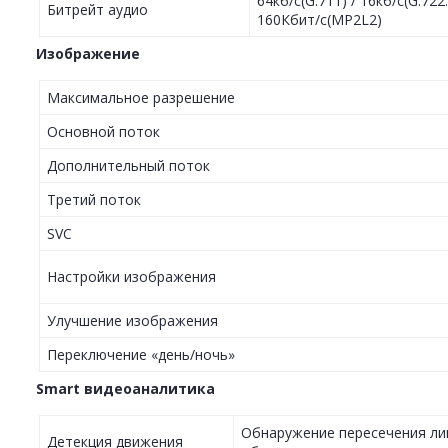
64кб/с(G.711) / 16кб/с(G.722.
Битрейт аудио
160Кбит/с(MP2L2)
Изображение
Максимальное разрешение
Основной поток
Дополнительный поток
Третий поток
SVC
Настройки изображения
Улучшение изображения
Переключение «день/ночь»
Smart видеоаналитика
Обнаружение пересечения ли
Детекция движения