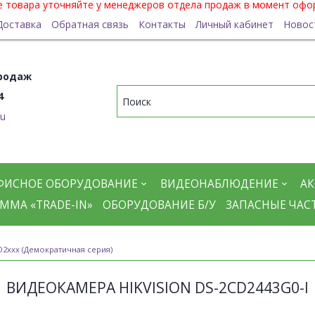
ие товара уточняйте у менеджеров отдела продаж в момент офо
Доставка
Обратная связь
Контакты
Личный кабинет
Новос
родаж
4
ru
ФИСНОЕ ОБОРУДОВАНИЕ
ВИДЕОНАБЛЮДЕНИЕ
АК
ММА «TRADE-IN»
ОБОРУДОВАНИЕ Б/У
ЗАПАСНЫЕ ЧАС
D2xxx (Демократичная серия)
ВИДЕОКАМЕРА HIKVISION DS-2CD2443G0-I