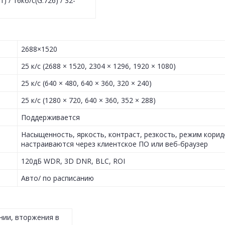
1) / 16кб/с(G.726) / 32-
2688×1520
25 к/с (2688 × 1520, 2304 × 1296, 1920 × 1080)
25 к/с (640 × 480, 640 × 360, 320 × 240)
25 к/с (1280 × 720, 640 × 360, 352 × 288)
Поддерживается
Насыщенность, яркость, контраст, резкость, режим корид
настраиваются через клиентское ПО или веб-браузер
120дБ WDR, 3D DNR, BLC, ROI
Авто/ по расписанию
нии, вторжения в