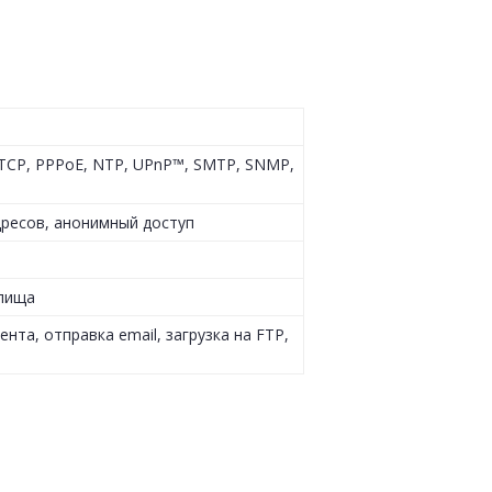
RTCP, PPPoE, NTP, UPnP™, SMTP, SNMP,
дресов, анонимный доступ
илища
нта, отправка email, загрузка на FTP,