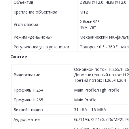
Объектив
2.8мм @F2.0, 4мм @F2.0
Крепление объектива
M12
2,8мм: 98°
Угол обзора
4мм: 78°
Режим «день/ночь»
Механический ИК-фильт
Регулировка угла установки
Поворот: 0 ° - 360 °; накло
Сжатие
Основной поток: H.265/H.2
Видеосжатие
Дополнительный поток: H.
Третий поток: H.265/H.264
Профиль H.264
Main Profile/High Profile
Профиль H.265
Main Profile
Битрейт видео
31 кб/с– 16 Мб/с
Аудиосжатие
G.711/G.722.1/G.726/MP2L2