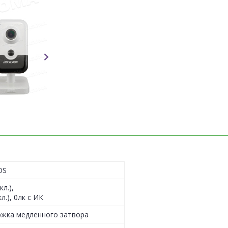
OS
л.),
л.), 0лк с ИК
ержка медленного затвора