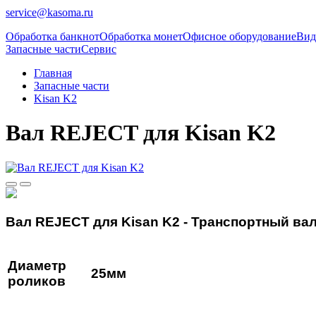
service@kasoma.ru
Обработка банкнот
Обработка монет
Офисное оборудование
Вид
Запасные части
Сервис
Главная
Запасные части
Kisan K2
Вал REJECT для Kisan K2
Вал REJECT для Kisan K2 - Транспортный вал
Диаметр
25мм
роликов