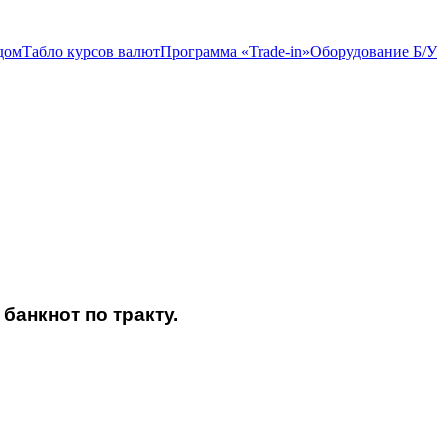
дом
Табло курсов валют
Программа «Trade-in»
Оборудование Б/У
банкнот по тракту.