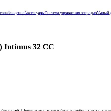
еонаблюдение
Аксессуары
Система управления очередью
Умный 
 Intimus 32 CC
бенностей. Шредеры уничтожают бумагу, скобы, скрепки, кред