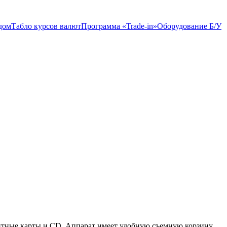
дом
Табло курсов валют
Программа «Trade-in»
Оборудование Б/У
итные карты и CD. Аппарат имеет удобную съемную корзину