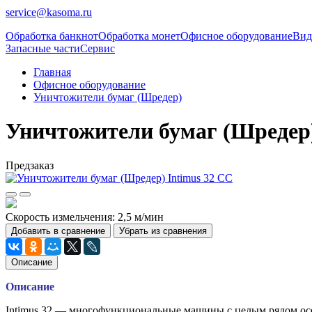
service@kasoma.ru
Обработка банкнот
Обработка монет
Офисное оборудование
Вид
Запасные части
Сервис
Главная
Офисное оборудование
Уничтожители бумаг (Шредер)
Уничтожители бумаг (Шредер)
Предзаказ
Скорость измельчения: 2,5 м/мин
Добавить в сравнение
Убрать из сравнения
Описание
Описание
Intimus 32 — многофункциональные машины с целым рядом осо