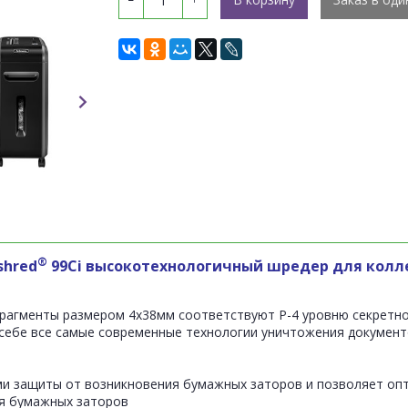
®
shred
99Ci
высокотехнологичный шредер для колле
фрагменты размером 4х38мм соответствуют P-4 уровню секретно
 себе все самые современные технологии уничтожения докумен
ми защиты от возникновения бумажных заторов и позволяет оп
ия бумажных заторов