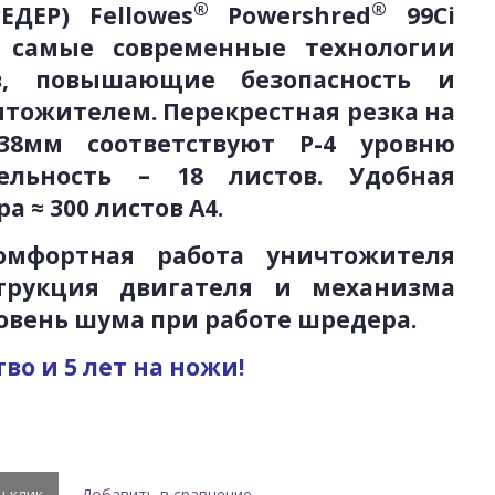
®
®
ДЕР) Fellowes
Powershred
99Ci
е самые современные технологии
в, повышающие безопасность и
чтожителем. Перекрестная резка на
38мм соответствуют P-4 уровню
тельность – 18 листов.
Удобная
итра ≈ 300 листов А4.
омфортная работа уничтожителя
струкция двигателя и механизма
вень шума при работе шредера.
во и 5 лет на ножи!
н клик
Добавить в сравнение