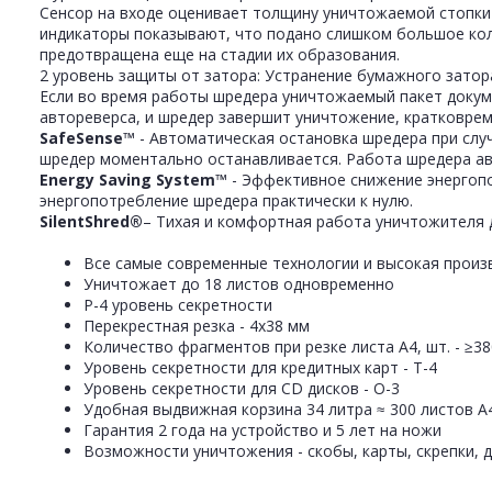
Cенсор на входе оценивает толщину уничтожаемой стопки
индикаторы показывают, что подано слишком большое кол
предотвращена еще на стадии их образования.
2 уровень защиты от затора: Устранение бумажного затора
Если во время работы шредера уничтожаемый пакет докуме
автореверса, и шредер завершит уничтожение, кратковре
SafeSense™
- Автоматическая остановка шредера при случ
шредер моментально останавливается. Работа шредера ав
Energy Saving System™
- Эффективное снижение энергопо
энергопотребление шредера практически к нулю.
SilentShred®
– Тихая и комфортная работа уничтожителя 
Все самые современные технологии и высокая прои
Уничтожает до 18 листов одновременно
P-4 уровень секретности
Перекрестная резка - 4х38 мм
Количество фрагментов при резке листа А4, шт. - ≥38
Уровень секретности для кредитных карт - Т-4
Уровень секретности для CD дисков - О-3
Удобная выдвижная корзина 34 литра ≈ 300 листов А
Гарантия 2 года на устройство и 5 лет на ножи
Возможности уничтожения - скобы, карты, скрепки, 