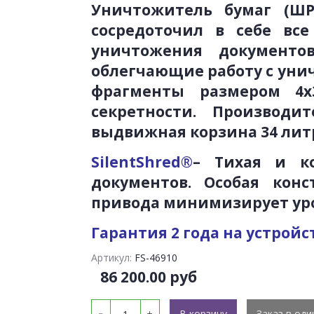
Уничтожитель бумаг (ШРЕ
сосредоточил в себе вс
уничтожения документо
облегчающие работу с уни
фрагменты размером 4х
секретности.
Производи
выдвижная корзина 34 л
SilentShred®
– Тихая и к
документов. Особая кон
привода минимизирует уро
Гарантия 2 года на устройст
Артикул:
FS-46910
86 200.00 руб
В корзину
Заказ в оди