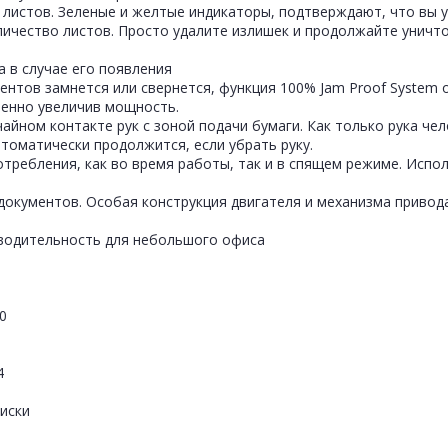
 листов. Зеленые и желтые индикаторы, подтверждают, что вы 
ичество листов. Просто удалите излишек и продолжайте уничто
 в случае его появления
нтов замнется или свернется, функция 100% Jam Proof System 
менно увеличив мощность.
айном контакте рук с зоной подачи бумаги. Как только рука че
томатически продолжится, если убрать руку.
требления, как во время работы, так и в спящем режиме. Испо
документов. Особая конструкция двигателя и механизма привод
зводительность для небольшого офиса
0
4
диски