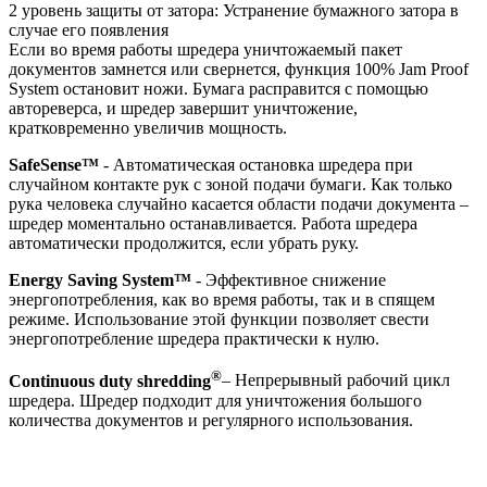
2 уровень защиты от затора: Устранение бумажного затора в
случае его появления
Если во время работы шредера уничтожаемый пакет
документов замнется или свернется, функция 100% Jam Proof
System остановит ножи. Бумага расправится с помощью
автореверса, и шредер завершит уничтожение,
кратковременно увеличив мощность.
SafeSense™
- Автоматическая остановка шредера при
случайном контакте рук с зоной подачи бумаги. Как только
рука человека случайно касается области подачи документа –
шредер моментально останавливается. Работа шредера
автоматически продолжится, если убрать руку.
Energy Saving System™
- Эффективное снижение
энергопотребления, как во время работы, так и в спящем
режиме. Использование этой функции позволяет свести
энергопотребление шредера практически к нулю.
®
Continuous duty shredding
– Непрерывный рабочий цикл
шредера. Шредер подходит для уничтожения большого
количества документов и регулярного использования.