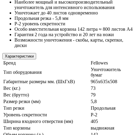
Наиболее мощный и высокопроизводительный
уничтожитель для интенсивного использования
Уничтожает до 40 листов одновременно
Продольная резка - 5,8 мм
P-2 уровень секретности
Особо вместительная корзина 142 литра ≈ 800 листов А4
Гарантия 2 года на устройство и 20 лет на ножи
Возможности уничтожения - скобы, карты, скрепки,
диски
Характеристики
Бренд
Fellowes
Уничтожитель
Тип оборудования
бумаг
Габаритные размеры мм. (ШхГхВ)
965x635x508
Вес (кг.)
73
Вес (брутто)
79
Размер резки (мм)
5,8
Тип резки
Продольная
Уровень секретности
P-2
Ширина входного отверстия (мм)
405
Тип корзины
выдвижная
Объем корзины (л.)
142