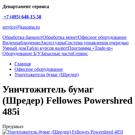
Департамент сервиса
+7 (495) 648-15-58
service@kasoma.ru
Обработка банкнот
Обработка монет
Офисное оборудование
Видеонаблюдение
Аксессуары
Система управления очередью
Умный дом
Табло курсов валют
Программа «Trade-in»
Оборудование Б/У
Запасные части
Сервис
Главная
Офисное оборудование
Уничтожители бумаг (Шредер)
Уничтожитель бумаг
(Шредер) Fellowes Powershred
485i
Предзаказ