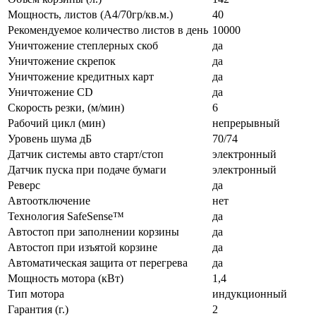
Мощность, листов (А4/70гр/кв.м.)
40
Рекомендуемое количество листов в день
10000
Уничтожение степлерных скоб
да
Уничтожение скрепок
да
Уничтожение кредитных карт
да
Уничтожение CD
да
Скорость резки, (м/мин)
6
Рабочий цикл (мин)
непрерывный
Уровень шума дБ
70/74
Датчик системы авто старт/стоп
электронный
Датчик пуска при подаче бумаги
электронный
Реверс
да
Автоотключение
нет
Технология SafeSense™
да
Автостоп при заполнении корзины
да
Автостоп при изъятой корзине
да
Автоматическая защита от перегрева
да
Мощность мотора (кВт)
1,4
Тип мотора
индукционный
Гарантия (г.)
2