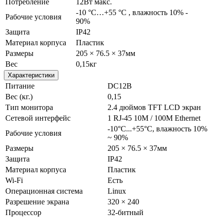
Потребление
12Вт макс.
-10 °C…+55 °C , влажность 10% -
Рабочие условия
90%
Защита
IP42
Материал корпуса
Пластик
Размеры
205 × 76.5 × 37мм
Вес
0,15кг
Характеристики
Питание
DC12В
Вес (кг.)
0,15
Тип монитора
2.4 дюймов TFT LCD экран
Сетевой интерфейс
1 RJ-45 10M / 100M Ethernet
-10°C...+55°C, влажность 10%
Рабочие условия
~ 90%
Размеры
205 × 76.5 × 37мм
Защита
IP42
Материал корпуса
Пластик
Wi-Fi
Есть
Операционная система
Linux
Разрешение экрана
320 × 240
Процессор
32-битный