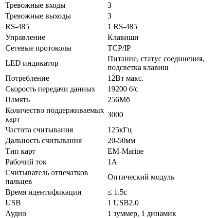
Тревожные входы
3
Тревожные выходы
3
RS-485
1 RS-485
Управление
Клавиши
Сетевые протоколы
TCP/IP
Питание, статус соединения,
LED индикатор
подсветка клавиш
Потребление
12Вт макс.
Скорость передачи данных
19200 б/с
Память
256Мб
Количество поддерживаемых
3000
карт
Частота считывания
125кГц
Дальность считывания
20-50мм
Тип карт
EM-Marine
Рабочий ток
1А
Считыватель отпечатков
Оптический модуль
пальцев
Время идентификации
≤ 1.5c
USB
1 USB2.0
Аудио
1 зуммер, 1 динамик