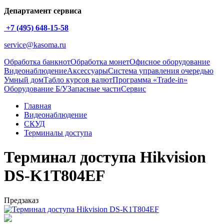
Департамент сервиса
+7 (495) 648-15-58
service@kasoma.ru
Обработка банкнот
Обработка монет
Офисное оборудование
Видеонаблюдение
Аксессуары
Система управления очередью
Умный дом
Табло курсов валют
Программа «Trade-in»
Оборудование Б/У
Запасные части
Сервис
Главная
Видеонаблюдение
СКУД
Терминалы доступа
Терминал доступа Hikvision
DS-K1T804EF
Предзаказ