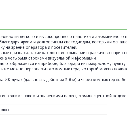
овлено из легкого и высокопрочного пластика и алюминиевого 
благодаря ярким и долговечным светодиодам, которыми оснаще
ку на зрение оператора и посетителей.
ные признаки, такие как логотип компании в различных вариант
ена четырьмя строками визуальной информации.
я отображается на приборе, благодаря инфракрасному пульту 
также можно персонального компьютера, который можно подклю
на ИК-лучах (дальность действия 5-6 м) и через компьютер (каб
игивающим знаком и значениями валют, люминесцентной подсве
валют