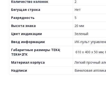
Количество колонок
2
Бегущая строка
Нет
Разрядность
5
Высота знака
20 мм
Цвет индикации
Зеленый
Ввод информации
ИК-пульт управлен
Габаритные размеры TEK4;
610 х 400 х 50 мм; 
TEK4+2ГК
Материал корпуса
Легкий прочный а
Надписи
Виниловая апплик