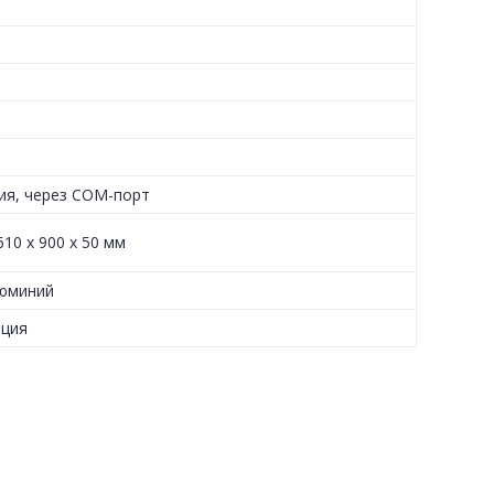
ия, через COM-порт
610 х 900 х 50 мм
люминий
ация