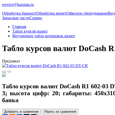
service@kasoma.ru
Обработка банкнот
Обработка монет
Офисное оборудование
Вид
Запасные части
Сервис
Главная
Табло курсов валют
Внутреннее табло котировок валют
Табло курсов валют DoCash R
Предзаказ
Табло курсов валют DoCash R1 602-03 
3; высота цифр: 20; габариты: 450х3
банка
Добавить в сравнение
Убрать из сравнения