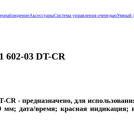
еонаблюдение
Аксессуары
Система управления очередью
Умный 
1 602-03 DT-CR
DT-CR - предназначено, для использован
10 мм; дата/время; красная индикация;