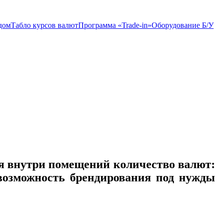
дом
Табло курсов валют
Программа «Trade-in»
Оборудование Б/У
ия внутри помещений количество валют:
 возможность брендирования под нужды