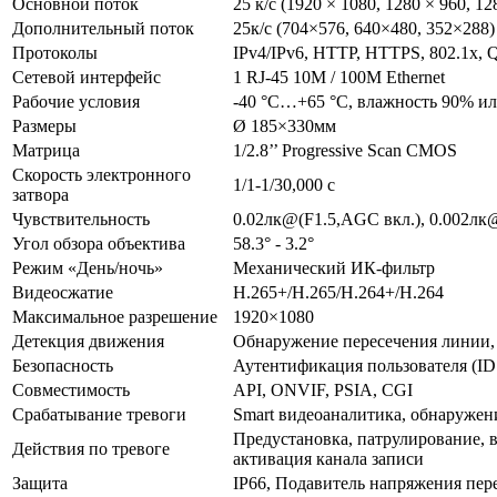
Основной поток
25 к/с (1920 × 1080, 1280 × 960, 12
Дополнительный поток
25к/с (704×576, 640×480, 352×288)
Протоколы
IPv4/IPv6, HTTP, HTTPS, 802.1x,
Сетевой интерфейс
1 RJ-45 10M / 100M Ethernet
Рабочие условия
-40 °C…+65 °C, влажность 90% ил
Размеры
Ø 185×330мм
Матрица
1/2.8’’ Progressive Scan CMOS
Скорость электронного
1/1-1/30,000 с
затвора
Чувствительность
0.02лк@(F1.5,AGC вкл.), 0.002лк
Угол обзора объектива
58.3° - 3.2°
Режим «День/ночь»
Механический ИК-фильтр
Видеосжатие
H.265+/H.265/H.264+/H.264
Максимальное разрешение
1920×1080
Детекция движения
Обнаружение пересечения линии, 
Безопасность
Аутентификация пользователя (ID
Совместимость
API, ONVIF, PSIA, CGI
Срабатывание тревоги
Smart видеоаналитика, обнаружен
Предустановка, патрулирование, в
Действия по тревоге
активация канала записи
Защита
IP66, Подавитель напряжения пе