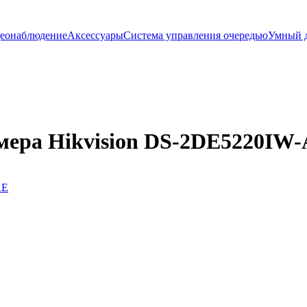
еонаблюдение
Аксессуары
Система управления очередью
Умный 
мера Hikvision DS-2DE5220IW