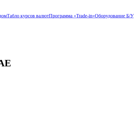
дом
Табло курсов валют
Программа «Trade-in»
Оборудование Б/У
-AE