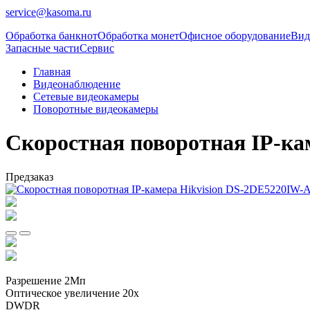
service@kasoma.ru
Обработка банкнот
Обработка монет
Офисное оборудование
Вид
Запасные части
Сервис
Главная
Видеонаблюдение
Сетевые видеокамеры
Поворотные видеокамеры
Скоростная поворотная IP-ка
Предзаказ
Разрешение 2Мп
Оптическое увеличение 20х
DWDR