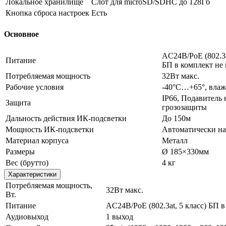
Локальное хранилище
Слот для microSD/SDHC до 128Гб
Кнопка сброса настроек
Есть
Основное
AC24В/PoE (802.3a
Питание
БП в комплект не
Потребляемая мощность
32Вт макс.
Рабочие условия
-40°C…+65°, влаж
IP66, Подавитель
Защита
грозозащиты
Дальность действия ИК-подсветки
До 150м
Мощность ИК-подсветки
Автоматически нас
Материал корпуса
Металл
Размеры
Ø 185×330мм
Вес (брутто)
4 кг
Характеристики
Потребляемая мощность,
32Вт макс.
Вт.
Питание
AC24В/PoE (802.3at, 5 класс) БП в
Аудиовыход
1 выход