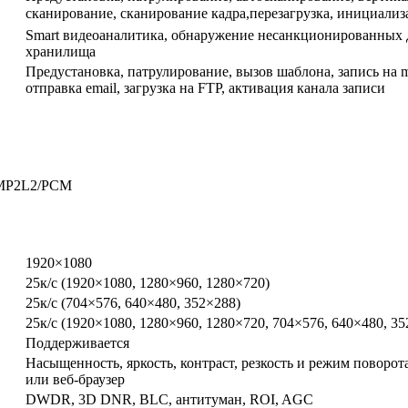
сканирование, сканирование кадра,перезагрузка, инициа
Smart видеоаналитика, обнаружение несанкционированных д
хранилища
Предустановка, патрулирование, вызов шаблона, запись на 
отправка email, загрузка на FTP, активация канала записи
6/MP2L2/PCM
1920×1080
25к/с (1920×1080, 1280×960, 1280×720)
25к/с (704×576, 640×480, 352×288)
25к/с (1920×1080, 1280×960, 1280×720, 704×576, 640×480, 35
Поддерживается
Насыщенность, яркость, контраст, резкость и режим поворо
или веб-браузер
DWDR, 3D DNR, BLC, антитуман, ROI, AGC