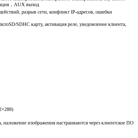
лизация，AUX выход
ействий, разрыв сети, конфликт IP-адресов, ошибки
microSD/SDHC карту, активация реле, уведомление клиента,
2×288)
та, наложение изображения настраиваются через клиентское ПО