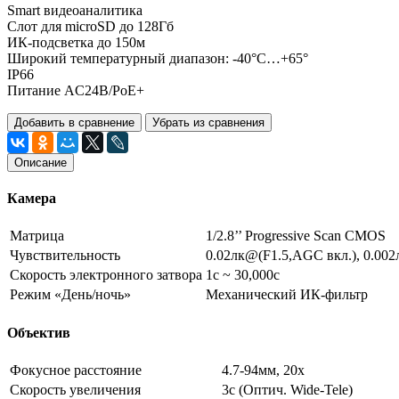
Smart видеоаналитика
Слот для microSD до 128Гб
ИК-подсветка до 150м
Широкий температурный диапазон: -40°C…+65°
IP66
Питание AC24В/PoE+
Добавить в сравнение
Убрать из сравнения
Описание
Камера
Матрица
1/2.8’’ Progressive Scan CMOS
Чувствительность
0.02лк@(F1.5,AGC вкл.), 0.00
Скорость электронного затвора
1с ~ 30,000с
Режим «День/ночь»
Механический ИК-фильтр
Объектив
Фокусное расстояние
4.7-94мм, 20x
Скорость увеличения
3с (Оптич. Wide-Tele)