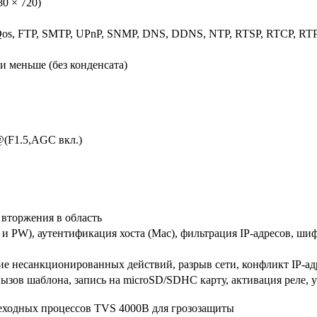
80 × 720)
 Qos, FTP, SMTP, UPnP, SNMP, DNS, DDNS, NTP, RTSP, RTCP, RTP
и меньше (без конденсата)
@(F1.5,AGC вкл.)
вторжения в область
 и PW), аутентификация хоста (Mac), фильтрация IP-адресов, ш
ие несанкционированных действий, разрыв сети, конфликт IP-а
ызов шаблона, запись на microSD/SDHC карту, активация реле, ув
реходных процессов TVS 4000В для грозозащиты