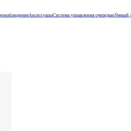
еонаблюдение
Аксессуары
Система управления очередью
Умный 