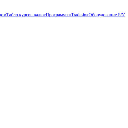
дом
Табло курсов валют
Программа «Trade-in»
Оборудование Б/У