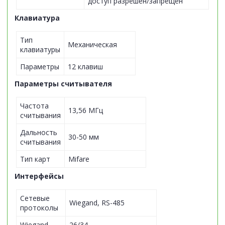
доступ разрешен/запрещен
Клавиатура
Тип
Механическая
клавиатуры
Параметры
12 клавиш
Параметры считывателя
Частота
13,56 МГц
считывания
Дальность
30-50 мм
считывания
Тип карт
Mifare
Интерфейсы
Сетевые
Wiegand, RS-485
протоколы
Wiegand
26/34