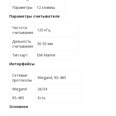
Параметры
12 клавиш
Параметры считывателя
Частота
125 кГц
считывания
Дальность
30-50 мм
считывания
Тип карт
EM-Marine
Интерфейсы
Сетевые
Wiegand, RS-485
протоколы
Wiegand
26/34
RS-485
Есть
Основное