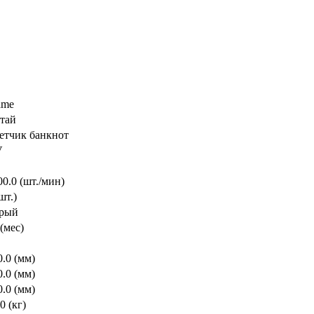
ame
тай
етчик банкнот
V
00.0 (шт./мин)
шт.)
рый
 (мес)
0.0 (мм)
0.0 (мм)
0.0 (мм)
0 (кг)