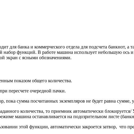
дит для банка и коммерческого отдела для подсчета банкнот, а 
й набор функций. В работе машина использует небольшую ось и
шой экран с ясными обозначениями.
енным показом общего количества.
ри пересчете очередной пачки.
р, пока сумма посчитанных экземпляров не будет равна сумме, 
 заданного количества, то приемник автоматически блокируется/
режиме машина останавливается на подозрительном листе (банкн
овании этой функции, автоматически закроется затвор, что пре