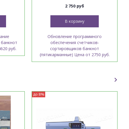
2 750 руб
В корзину
вание
Обновление программного
 банкнот
обеспечения счетчиков-
620 руб.
сортировщиков банкнот
(пятикарманные) Цена от 2750 руб.
до 8%
П