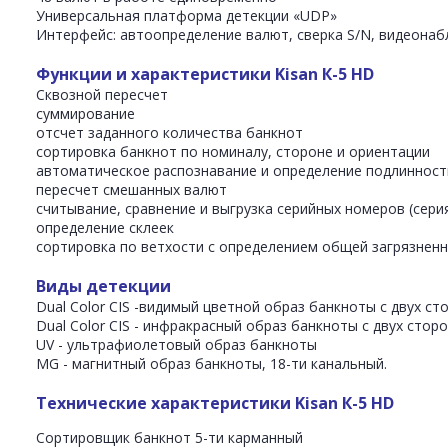
Универсальная платформа детекции «UDP»
Интерфейс: автоопределение валют, сверка S/N, видеонаб
Функции и характеристики
Kisan К-5 HD
Сквозной пересчет
суммирование
отсчет заданного количества банкнот
сортировка банкнот по номиналу, стороне и ориентации
автоматическое распознавание и определение подлиннос
пересчет смешанных валют
считывание, сравнение и выгрузка серийных номеров (сер
определение склеек
сортировка по ветхости с определением общей загрязненн
Виды детекции
Dual Color CIS -видимый цветной образ банкноты с двух с
Dual Color CIS - инфракрасный образ банкноты с двух стор
UV - ультрафиолетовый образ банкноты
MG - магнитный образ банкноты, 18-ти канальный.
Технические характеристики
Kisan К-5 HD
Сортировщик банкнот 5-ти карманный