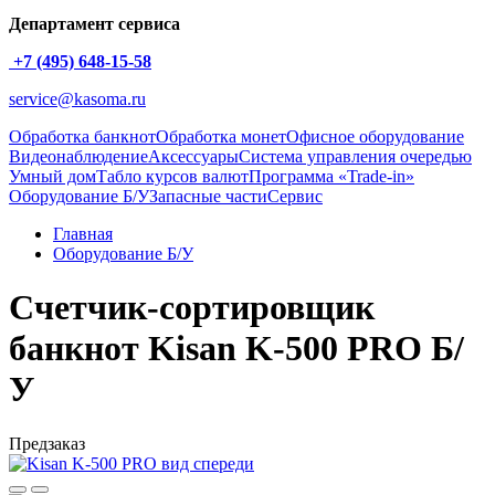
Департамент сервиса
+7 (495) 648-15-58
service@kasoma.ru
Обработка банкнот
Обработка монет
Офисное оборудование
Видеонаблюдение
Аксессуары
Система управления очередью
Умный дом
Табло курсов валют
Программа «Trade-in»
Оборудование Б/У
Запасные части
Сервис
Главная
Оборудование Б/У
Счетчик-сортировщик
банкнот Kisan K-500 PRO Б/
У
Предзаказ