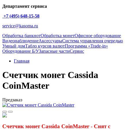
Департамент сервиса
+7 (495) 648-15-58
service@kasoma.ru
Обработка банкнот
Обработка монет
Офисное оборудование
Видеонаблюдение
Аксессуары
Система управления очередью
Умный дом
Табло курсов валют
Программа «Trade-in»
Оборудование Б/У
Запасные части
Сервис
Главная
Счетчик монет Cassida
CoinMaster
Предзаказ
Счетчик монет Cassida CoinMaster - Снят с