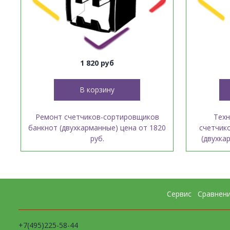
1 820 руб
В корзину
Ремонт счетчиков-сортировщиков
Техн
банкнот (двухкарманные) цена от 1820
счетчик
руб.
(двухка
Сервис
Сравнен
+7(495)225-58-44