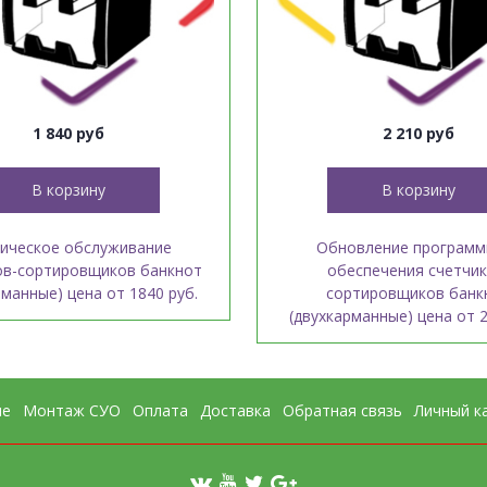
1 840 руб
2 210 руб
В корзину
В корзину
ическое обслуживание
Обновление программ
ов-сортировщиков банкнот
обеспечения счетчик
рманные) цена от 1840 руб.
сортировщиков банк
(двухкарманные) цена от 2
ие
Монтаж СУО
Оплата
Доставка
Обратная связь
Личный к