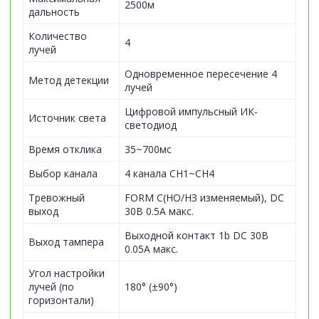
2500м
дальность
Количество
4
лучей
Одновременное пересечение 4
Метод детекции
лучей
Цифровой импульсный ИК-
Источник света
светодиод
Время отклика
35~700мс
Выбор канала
4 канала CH1~CH4
Тревожный
FORM C(НО/НЗ изменяемый), DC
выход
30В 0.5A макс.
Выходной контакт 1b DC 30В
Выход тампера
0.05A макс.
Угол настройки
лучей (по
180° (±90°)
горизонтали)