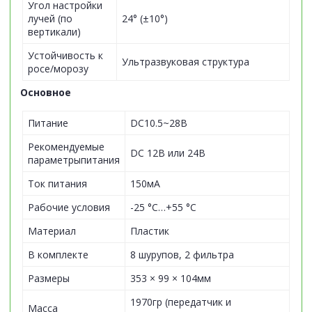
Угол настройки
лучей (по
24° (±10°)
вертикали)
Устойчивость к
Ультразвуковая структура
росе/морозу
Основное
Питание
DC10.5~28В
Рекомендуемые
DC 12В или 24В
параметрыпитания
Ток питания
150мА
Рабочие условия
-25 °C…+55 °C
Материал
Пластик
В комплекте
8 шурупов, 2 фильтра
Размеры
353 × 99 × 104мм
1970гр (передатчик и
Масса