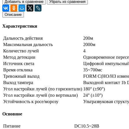
Добавить в сравнение
Убрать из сравнения
Описание
Характеристики
Дальность действия
200м
Максимальная дальность
2000м
Количество лучей
4
Метод детекции
Одновременное пересе
Источник света
Цифровой импульсный
Время отклика
35~700мс
Тревожный выход
FORM C(НО/НЗ изменя
Выход тампера
Выходной контакт 1b 
Угол настройки лучей (по горизонтали)
180° (±90°)
Угол настройки лучей (по вертикали)
24° (±10°)
Устойчивость к росе/морозу
Ультразвуковая структ
Основное
Питание
DC10.5~28В