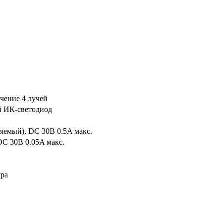
чение 4 лучей
 ИК-светодиод
емый), DC 30В 0.5A макс.
DC 30В 0.05A макс.
ура