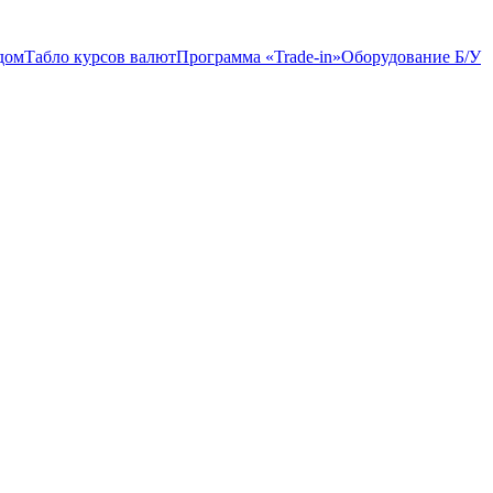
дом
Табло курсов валют
Программа «Trade-in»
Оборудование Б/У