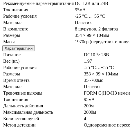
Рекомендуемые параметрыпитания
DC 12В или 24В
Ток питания
95мА
Рабочие условия
-25 °C…+55 °C
Материал
Пластик
В комплекте
8 шурупов, 2 фильтра
Размеры
354 × 99 × 104мм
Масса
1970гр (передатчик и получ
Характеристики
Питание
DC10.5~28В
Вес (кг.)
1,97
Рабочие условия
-25 °C…+55 °C
Размеры
353 × 99 × 104мм
Время ответа
35~700мс
Материал
Пластик
Тревожные выходы
FORM C(НО/НЗ изменя
Ток питания
95мА
Дальность действия
200м
Максимальная дальность
2000м
Количество лучей
4
Метод детекции
Одновременное пересе