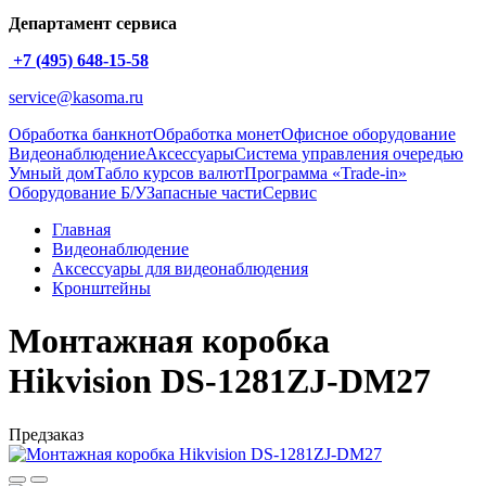
Департамент сервиса
+7 (495) 648-15-58
service@kasoma.ru
Обработка банкнот
Обработка монет
Офисное оборудование
Видеонаблюдение
Аксессуары
Система управления очередью
Умный дом
Табло курсов валют
Программа «Trade-in»
Оборудование Б/У
Запасные части
Сервис
Главная
Видеонаблюдение
Аксессуары для видеонаблюдения
Кронштейны
Монтажная коробка
Hikvision DS-1281ZJ-DM27
Предзаказ