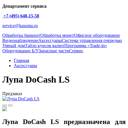
Департамент сервиса
+7 (495) 648-15-58
service@kasoma.ru
Обработка банкнот
Обработка монет
Офисное оборудование
Видеонаблюдение
Аксессуары
Система управления очередью
Умный дом
Табло курсов валют
Программа «Trade-in»
Оборудование Б/У
Запасные части
Сервис
Главная
Аксессуары
Лупа DoCash LS
Предзаказ
Лупа DoCash LS предназначена для