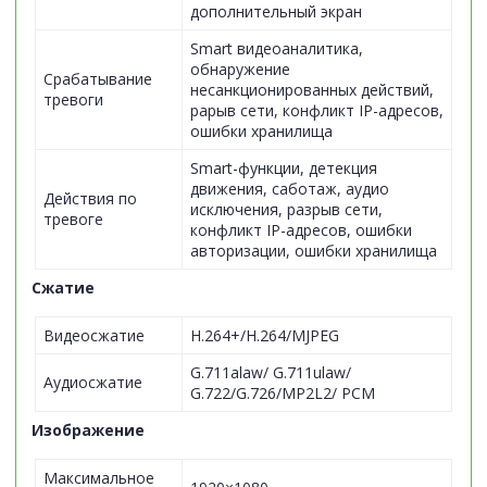
дополнительный экран
Smart видеоаналитика,
обнаружение
Срабатывание
несанкционированных действий,
тревоги
рарыв сети, конфликт IP-адресов,
ошибки хранилища
Smart-функции, детекция
движения, саботаж, аудио
Действия по
исключения, разрыв сети,
тревоге
конфликт IP-адресов, ошибки
авторизации, ошибки хранилища
Сжатие
Видеосжатие
H.264+/H.264/MJPEG
G.711alaw/ G.711ulaw/
Аудиосжатие
G.722/G.726/MP2L2/ PCM
Изображение
Максимальное