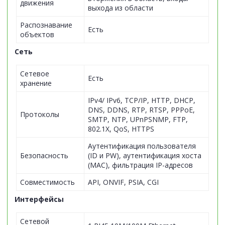
движения
выхода из области
Распознавание
Есть
объектов
Сеть
Сетевое
Есть
хранение
IPv4/ IPv6, TCP/IP, HTTP, DHCP,
DNS, DDNS, RTP, RTSP, PPPoE,
Протоколы
SMTP, NTP, UPnPSNMP, FTP,
802.1X, QoS, HTTPS
Аутентификация пользователя
Безопасность
(ID и PW), аутентификация хоста
(MAC), фильтрация IP-адресов
Совместимость
API, ONVIF, PSIA, CGI
Интерфейсы
Сетевой