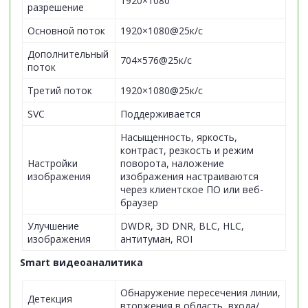
1920×1080
разрешение
Основной поток
1920×1080@25к/с
Дополнительный
704×576@25к/с
поток
Третий поток
1920×1080@25к/с
SVC
Поддерживается
Насыщенность, яркость,
контраст, резкость и режим
Настройки
поворота, наложение
изображения
изображения настраиваются
через клиентское ПО или веб-
браузер
Улучшение
DWDR, 3D DNR, BLC, HLC,
изображения
антитуман, ROI
Smart видеоаналитика
Обнаружение пересечения линии,
Детекция
вторжения в область, входа/