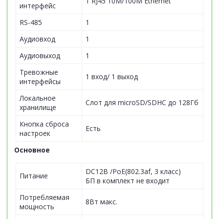
1 RJ45 10M/100M Ethernet
интерфейс
RS-485
1
Аудиовход
1
Аудиовыход
1
Тревожные
1 вход/ 1 выход
интерфейсы
Локальное
Слот для microSD/SDHC до 128Гб
хранилище
Кнопка сброса
Есть
настроек
Основное
DC12В /PoE(802.3af, 3 класс)
Питание
БП в комплект не входит
Потребляемая
8Вт макс.
мощность