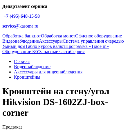
Департамент сервиса
+7 (495) 648-15-58
service@kasoma.ru
Обработка банкнот
Обработка монет
Офисное оборудование
Видеонаблюдение
Аксессуары
Система управления очередью
Умный дом
Табло курсов валют
Программа «Trade-in»
Оборудование Б/У
Запасные части
Сервис
Главная
Видеонаблюдение
Аксессуары для видеонаблюдения
Кронштейны
Кронштейн на стену/угол
Hikvision DS-1602ZJ-box-
corner
Предзаказ