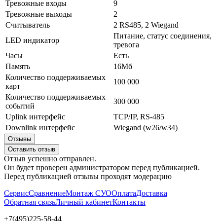
Тревожные входы
9
Тревожные выходы
2
Считыватель
2 RS485, 2 Wiegand
Питание, статус соединения,
LED индикатор
тревога
Часы
Есть
Память
16Мб
Количество поддерживаемых
100 000
карт
Количество поддерживаемых
300 000
событий
Uplink интерфейс
TCP/IP, RS-485
Downlink интерфейс
Wiegand (w26/w34)
Отзывы
Оставить отзыв
Отзыв успешно отправлен.
Он будет проверен администратором перед публикацией.
Перед публикацией отзывы проходят модерацию
Сервис
Сравнение
Монтаж СУО
Оплата
Доставка
Обратная связь
Личный кабинет
Контакты
+7(495)225-58-44