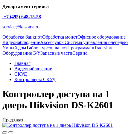
Департамент сервиса
+7 (495) 648-15-58
service@kasoma.ru
Обработка банкнот
Обработка монет
Офисное оборудование
Видеонаблюдение
Аксессуары
Система управления очередью
Умный дом
Табло курсов валют
Программа «Trade-in»
Оборудование Б/У
Запасные части
Сервис
Главная
Видеонаблюдение
СКУД
Контроллеры СКУД
Контроллер доступа на 1
дверь Hikvision DS-K2601
Предзаказ