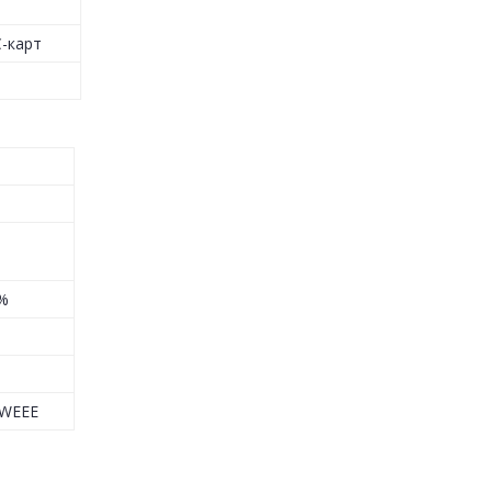
C-карт
0%
 WEEE