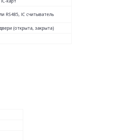
IC-карт
или RS485, IC считыватель
вери (открыта, закрыта)