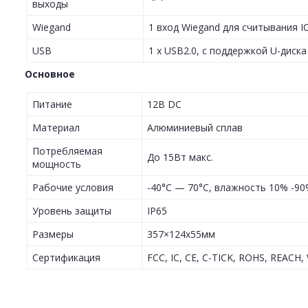
выходы
Wiegand
1 вход Wiegand для считывания I
USB
1 x USB2.0, с поддержкой U-диска
Основное
Питание
12В DC
Материал
Алюминиевый сплав
Потребляемая
До 15Вт макс.
мощность
Рабочие условия
-40°С — 70°С, влажность 10% -9
Уровень защиты
IP65
Размеры
357×124x55мм
Сертификация
FCC, IC, CE, C-TICK, ROHS, REACH,