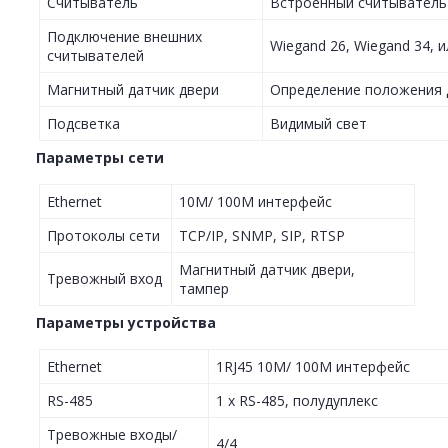
Считыватель
Встроенный считыватель 
Подключение внешних
Wiegand 26, Wiegand 34, 
считывателей
Магнитный датчик двери
Определение положения д
Подсветка
Видимый свет
Параметры сети
Ethernet
10M/ 100M интерфейс
Протоколы сети
TCP/IP, SNMP, SIP, RTSP
Магнитный датчик двери,
Тревожный вход
тампер
Параметры устройства
Ethernet
1RJ45 10M/ 100M интерфейс
RS-485
1 х RS-485, полудуплекс
Тревожные входы/
4/4